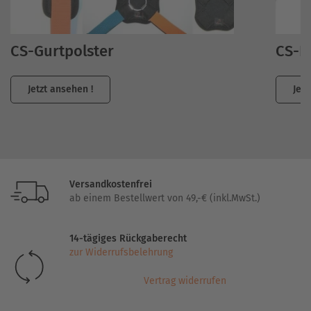
CS-Gurtpolster
CS-E
Jetzt ansehen !
Jetz
Versandkostenfrei
ab einem Bestellwert von 49,-€ (inkl.MwSt.)
14-tägiges Rückgaberecht
zur Widerrufsbelehrung
Vertrag widerrufen