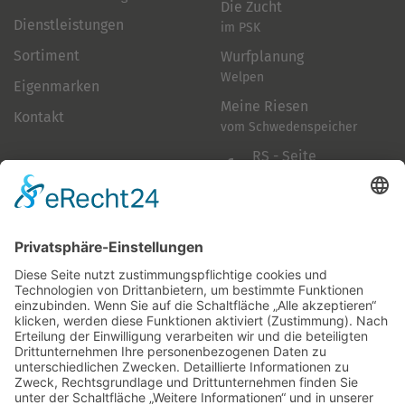
Die Zucht
Dienstleistungen
im PSK
Sortiment
Wurfplanung
Welpen
Eigenmarken
Meine Riesen
Kontakt
vom Schwedenspeicher
RS - Seite
auf Facebook
Folge mir
Zahlungsarten
& Vorab-Überweisung