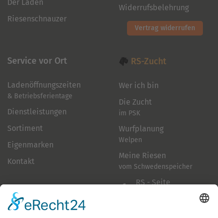
Der Laden
Widerrufsbelehrung
Riesenschnauzer
Vertrag widerrufen
Service vor Ort
RS-Zucht
Ladenöffnungszeiten
Wer ich bin
& Betriebsferientage
Die Zucht
Dienstleistungen
im PSK
Sortiment
Wurfplanung
Welpen
Eigenmarken
Meine Riesen
Kontakt
vom Schwedenspeicher
RS - Seite
auf Facebook