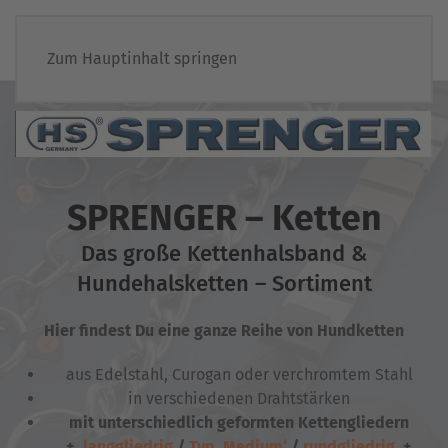
Zum Hauptinhalt springen
SPRENGER – Ketten
Das große Kettenhalsband &
Hundehalsketten – Sortiment
Hier findest Du eine ganze Reihe von Hundketten
aus Edelstahl, Curogan oder verchromtem Stahl
in verschiedenen Drahtstärken
mit unterschiedlich geformten Kettengliedern
+
langgliedrig
/
Typ ‚Medium‘
/
rundgliedrig
+