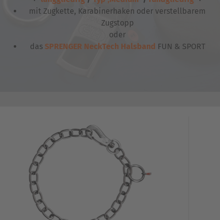
mit Zugkette, Karabinerhaken oder verstellbarem
Zugstopp
oder
das
SPRENGER NeckTech Halsband
FUN & SPORT