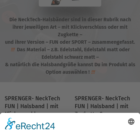
Die NeckTech-Halsbänder sind in dieser Rubrik nach
ihrer jeweiligen Art – mit Klickverschluss oder mit
Zugkette –
und ihrer Version – FUN oder SPORT – zusammengefasst.
!!!
Das Material – z.B. Edelstahl, Edelstahl matt oder
Edelstahl schwarz matt –
& natürlich die Halsbandgröße kannst Du im Produkt als
Option auswählen !
!!!
SPRENGER- NeckTech
SPRENGER- NeckTech
FUN | Halsband | mit
FUN | Halsband | mit
Klickverschluss
Zugkette &
Klickverschluss