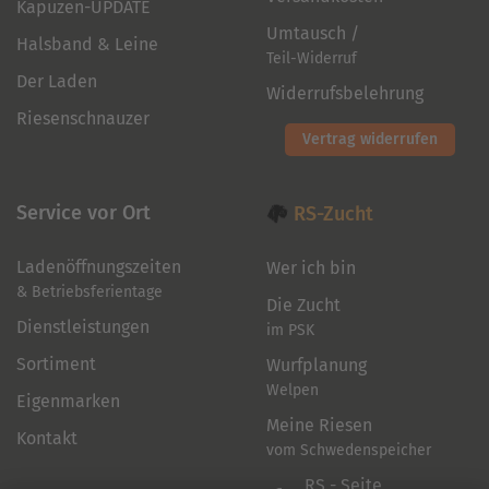
Kapuzen-UPDATE
Umtausch /
Halsband & Leine
Teil-Widerruf
Der Laden
Widerrufsbelehrung
Riesenschnauzer
Vertrag widerrufen
Service vor Ort
RS-Zucht
Ladenöffnungszeiten
Wer ich bin
& Betriebsferientage
Die Zucht
Dienstleistungen
im PSK
Sortiment
Wurfplanung
Welpen
Eigenmarken
Meine Riesen
Kontakt
vom Schwedenspeicher
RS - Seite