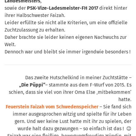
Landesmeisters
,
sowie der
PSK-Vize-Ladesmeister-FH 2017
direkt hinter
ihrer Halbschwester Faizah.
Leider erfüllte sie nicht alle Kriterien, um eine offizielle
Zuchtzulassung zu erhalten.
Daher brachte sie leider keinen eigenen Nachwuchs zur
Welt.
Dennoch war und bleibt sie immer irgendwie besonders !
Das zweite Hutschelkind in meiner Zuchtstätte –
„Die Püppi“
– stammte aus dem F-Wurf von 2015. Es
schien, dass sie viel von ihrer Oma Else ‚mitbekommen‘
hatte.
Feuerstein Faizah vom Schwedenspeicher
– Sie fand sich
immer ausgesprochen witzig und spielte für ihr Leben
gern. Und wer keine Lust hatte mit ihr zu spielen, der
wurde halt dazu gezwungen – so einfach ist das ! 😉
Faizah war eine fleißige, bewegungsfreudige Hündin, mit