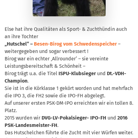
Else hat ihre Qualitäten als Sport- & Zuchthündin auch
an ihre Tochter
„Hutschel“ –
Besen-Birog vom Schwedenspeicher
–
weitergegeben und sogar verbessert !
Birog war ein echter ‚Allrounder‘ – sie vereinte
Leistungsbereitschaft & Schönheit –
Birog trägt u.a. die Titel
ISPU-Klubsieger
und
Dt.-VDH-
Champion
.
Sie ist in die Körklasse 1 gekört worden und hat mehrfach
die IPO 3, die FH2 sowie die IPO-FH abgelegt.
Auf unserer ersten PSK-DM-IPO erreichten wir ein tollen 8.
Platz.
2015 wurden wir
DVG-LV-Pokalsieger- IPO-FH
und
2016
PSK-Landesmeister-FH
.
Das Hutschelchen führte die Zucht mit vier Würfen weiter.