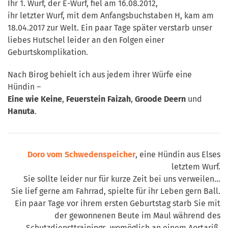
Ihr 1. Wurf, der E-Wurf, fiel am 16.08.2012,
ihr letzter Wurf, mit dem Anfangsbuchstaben H, kam am
18.04.2017 zur Welt. Ein paar Tage später verstarb unser
liebes Hutschel leider an den Folgen einer
Geburtskomplikation.
Nach Birog behielt ich aus jedem ihrer Würfe eine
Hündin –
Eine wie Keine
,
Feuerstein Faizah
,
Groode Deern
und
Hanuta
.
Doro vom Schwedenspeicher
, eine Hündin aus Elses
letztem Wurf.
Sie sollte leider nur für kurze Zeit bei uns verweilen…
Sie lief gerne am Fahrrad, spielte für ihr Leben gern Ball.
Ein paar Tage vor ihrem ersten Geburtstag starb Sie mit
der gewonnenen Beute im Maul während des
Schutzdiensttrainings, womöglich an einem Aortariß.