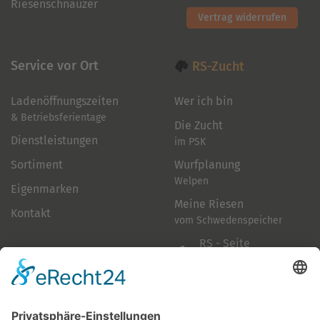
Riesenschnauzer
Vertrag widerrufen
Service vor Ort
RS-Zucht
Ladenöffnungszeiten
Wer ich bin
& Betriebsferientage
Die Zucht
Dienstleistungen
im PSK
Sortiment
Wurfplanung
Welpen
Eigenmarken
Meine Riesen
Kontakt
vom Schwedenspeicher
RS - Seite
auf Facebook
Folge mir