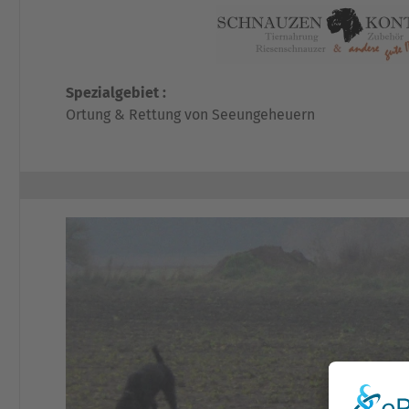
Spezialgebiet :
Ortung & Rettung von Seeungeheuern