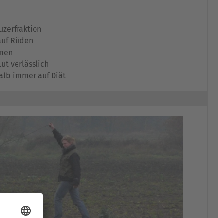
uzerfraktion
auf Rüden
hmen
lut verlässlich
halb immer auf Diät