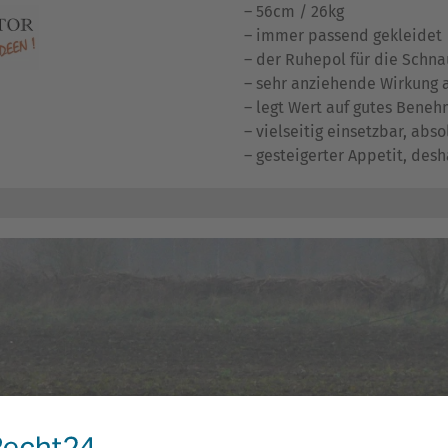
– 56cm / 26kg
– immer passend gekleidet
– der Ruhepol für die Schna
– sehr anziehende Wirkung 
– legt Wert auf gutes Bene
– vielseitig einsetzbar, abso
– gesteigerter Appetit, des