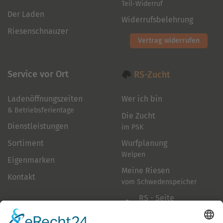
Teil-Widerruf
Der Laden
Widerrufsbelehrung
Riesenschnauzer
Vertrag widerrufen
Service vor Ort
RS-Zucht
Ladenöffnungszeiten
Wer ich bin
& Betriebsferientage
Die Zucht
Dienstleistungen
im PSK
Sortiment
Wurfplanung
Welpen
Eigenmarken
Meine Riesen
Kontakt
vom Schwedenspeicher
RS - Seite
auf Facebook