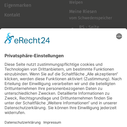
Welpen
Eigenmarken
Meine Riesen
Kontakt
vom Schwedenspeicher
RS - Seite
auf Facebook
Folge mir
Zahlungsarten
& Vorab-Überweisung
Alle Preise inkl. gesetzl. Mehrwertsteuer zzgl.
Versandkosten
,
wenn nicht anders beschrieben