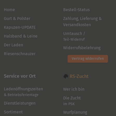
Home
Bestell-Status
Gurt & Polster
Zahlung, Lieferung &
Versandkosten
Kapuzen-UPDATE
Umtausch /
Halsband & Leine
Teil-Widerruf
Der Laden
Widerrufsbelehrung
Riesenschnauzer
Vertrag widerrufen
Service vor Ort
RS-Zucht
Ladenöffnungszeiten
Wer ich bin
& Betriebsferientage
Die Zucht
Dienstleistungen
im PSK
Sortiment
Wurfplanung