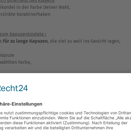
ch unterhalb des Kragens
kordel in der Farbe Deiner Wahl,
verzinkte Karabinerhaken
h zum KapuzenUpdate
:
us
für zu lange Kapuzen
, die viel zu weit ins Gesicht ragen,
 Kapuze
ewählten Farbe,
X®‘-Version
besteht in der vorderen Zugbandbefestigung unter
e selbs,
2 leichte Schnürösen mit kleinerem Aufnahmering
fü
en.
rößere LOXX®-Knopf-Oberteile mit größerem Ring
in die Jac
u wählen, die vornehmlich bei extremerer Witterung zum Eins
Dies ist für die flexible Verwendung, z.B. für den Kragenverlus