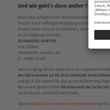
Und wie geht’s dann weiter ?
Nach dem erfolgreichen Bestellabschluss wird Dir, 
Drucke diese Auftragsbestätigung aus und lege sie 
Dieses Paket schickst Du (frankiert, mit einem Ve
an die folgende Adresse :
SCHNAUZEN-KONTOR
Eva Löhden
Harsefelder Landstr. 351
D – 21684 Stade
Nach Eingang Deiner Jacke wird das KapuzenUPDATE,
Der Rückversand ist für Dich innerhalb Deutschland
Lediglich die Kosten für die Jackenanlieferung liege
Bei einem gewünschten
Rückversand der Jacke ins
Versandzone zusätzlich berechnet.
Das
Merkblatt zur weiteren Vorgehensweise
kannst 