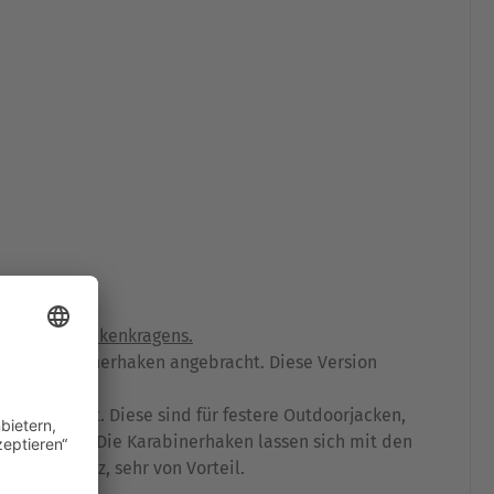
halb des Jackenkragens.
r die Karabinerhaken angebracht. Diese Version
ke eingesetzt. Diese sind für festere Outdoorjacken,
atz kommen. Die Karabinerhaken lassen sich mit den
s über Kreuz, sehr von Vorteil.