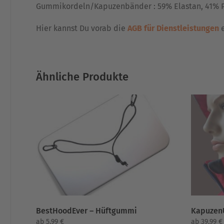
Gummikordeln/Kapuzenbänder : 59% Elastan, 41% Po
Hier kannst Du vorab die
AGB für Dienstleistungen
e
Ähnliche Produkte
BestHoodEver – Hüftgummi
Kapuzen
ab
5,99
€
ab
39,99
€