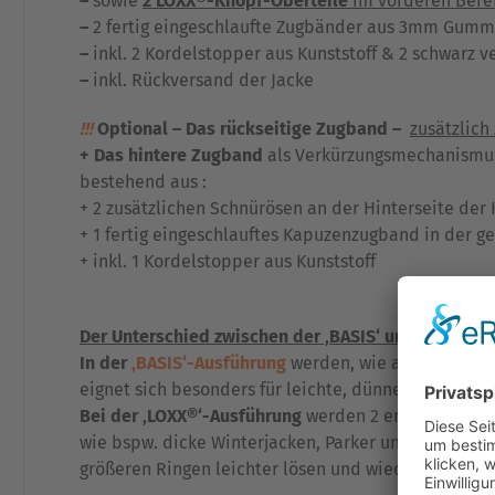
–
sowie
2 LOXX®-Knopf-Oberteile
im vorderen Berei
–
2 fertig eingeschlaufte Zugbänder aus 3mm Gummi
–
inkl. 2 Kordelstopper aus Kunststoff & 2 schwarz 
–
inkl. Rückversand der Jacke
!!!
Optional – Das rückseitige Zugband –
zusätzlic
+ Das hintere Zugband
als Verkürzungsmechanism
bestehend aus :
+ 2 zusätzlichen Schnürösen an der Hinterseite der
+ 1 fertig eingeschlauftes Kapuzenzugband in der g
+ inkl. 1 Kordelstopper aus Kunststoff
Der Unterschied zwischen der ‚BASIS‘ und der ‚LOX
In der
‚BASIS‘-Ausführung
werden, wie an der Kapuz
eignet sich besonders für leichte, dünne Regenjack
Bei der ‚LOXX®‘-Ausführung
werden 2 entschieden
g
wie bspw. dicke Winterjacken, Parker und Mäntel z
größeren Ringen leichter lösen und wieder einhaken. 