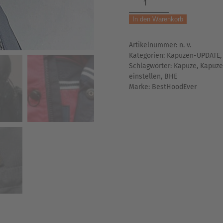
-
In den Warenkorb
LOXX®
Menge
Artikelnummer:
n. v.
Kategorien:
Kapuzen-UPDATE
Schlagwörter:
Kapuze
,
Kapuz
einstellen
,
BHE
Marke:
BestHoodEver