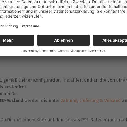
an die von Dir angegebene E-Mail Adresse, eine Auftragsbestä
zusammen mit der Jacke, die das Kapuzen-UPDATE erhalten sol
rsandunternehmen Deiner Wahl)
 gemäß Deiner Konfiguration, installiert und an die von Dir 
s kostenfrei.
n bei Dir.
 EU-Ausland
werden die unter
Zahlung, Lieferung & Versand
an
Du Dir mit einem Klick auf den Link als PDF-Datei herunterla