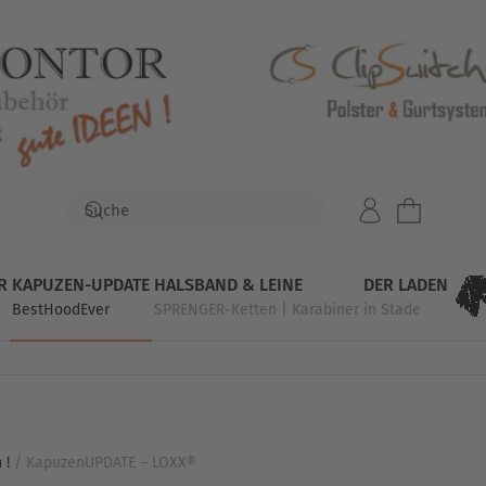
R
KAPUZEN-UPDATE
HALSBAND & LEINE
DER LADEN
BestHoodEver
SPRENGER-Ketten | Karabiner
in Stade
 !
/ KapuzenUPDATE – LOXX®