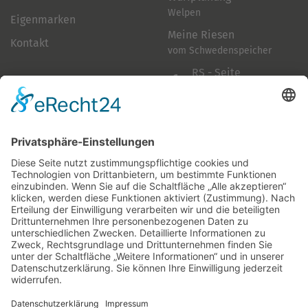
Welpen
Eigenmarken
Meine Riesen
Kontakt
vom Schwedenspeicher
RS - Seite
auf Facebook
Folge mir
Zahlungsarten
& Vorab-Überweisung
Alle Preise inkl. gesetzl. Mehrwertsteuer zzgl.
Versandkosten
,
wenn nicht anders beschrieben