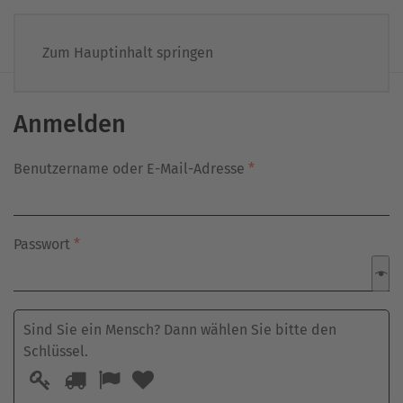
Zum Hauptinhalt springen
Anmelden
Erforderlich
Benutzername oder E-Mail-Adresse
*
Erforderlich
Passwort
*
Sind Sie ein Mensch? Dann wählen Sie bitte
den
Schlüssel
.
Sind
1
2
3
4
Sie