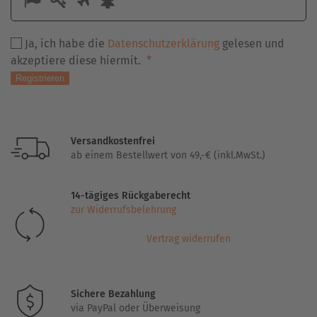
Sie
ein
Ja, ich habe die
Datenschutzerklärung
gelesen und
Mensch?
Erforderlich
akzeptiere diese hiermit.
*
Dann
wählen
Registrieren
Sie
bitte
den
Versandkostenfrei
Baum.
ab einem Bestellwert von 49,-€ (inkl.MwSt.)
14-tägiges Rückgaberecht
zur Widerrufsbelehrung
Vertrag widerrufen
Sichere Bezahlung
via PayPal oder Überweisung