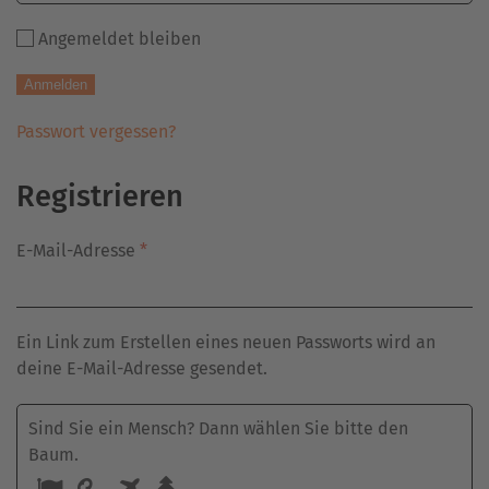
ein
Angemeldet bleiben
Mensch?
Dann
Anmelden
wählen
Sie
Passwort vergessen?
bitte
den
Registrieren
Schlüssel.
Erforderlich
E-Mail-Adresse
*
Ein Link zum Erstellen eines neuen Passworts wird an
deine E-Mail-Adresse gesendet.
Sind Sie ein Mensch? Dann wählen Sie bitte
den
Baum
.
Sind
1
2
3
4