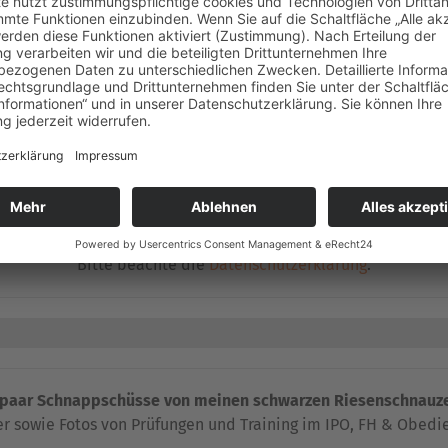
Du möchtest gerne (wieder) einen Riesenschnauzer haben
und hast Fragen zu meiner Zucht ?
 kannst Du mich gerne unter der folgenden Rufnummer erreic
04141 – 796-799
oder sende mir eine E-Mail an :
info@riesenschnauzer-vom-schwedenspeicher.de
Bitte beachte die
Datenschutzerklärung
.
 paar Schnappschüsse von meinen schwarzen Riesenschnauze
r sowie Fotos von Prüfungen und Training im IPO, FH & Obedi