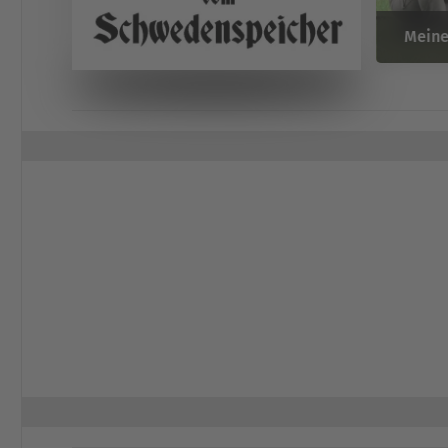
Meine
f