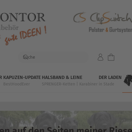
R
KAPUZEN-UPDATE
HALSBAND & LEINE
DER LADEN
BestHoodEver
SPRENGER-Ketten | Karabiner
in Stade
en auf den Seiten meiner
Riese