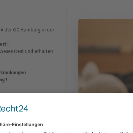
SA der OG Hamburg in der
!
art !
-Wesenstest und erhalten
erkrankungen
ng !
 mit
HD-A1
ausgewertet
!
egangen
leithundprüfung
ab
A1 & ED-0