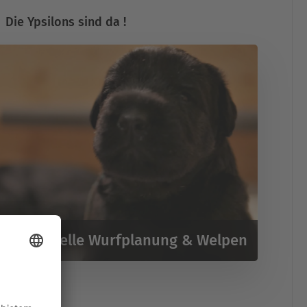
Die Ypsilons sind da !
Aktuelle Wurfplanung & Welpen