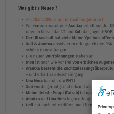
Was gibt’s Neues ?
Am 28.06.2026 sind die Ypsilons geboren !
Wir waren ausstellen –
Arantxa
erhält auf der K
offenen Klasse das V1 und
Xuli
das Jugend-BOB 
Der Ultraschall hat viele kleine Ypsilons offenb
Xuli & Arantxa
absolvieren erfolgreich den PSK
schöne Beurteilungen
Die neuen
Wurfplanungen
stehen an !
Inou
ist nach wie vor
frei von erblichen Augen
Arantxa besteht die Zuchtzulassungsüberprüfu
– und erhält ZZL-Bescheinigung
Una Nera
besteht die
FH1 !
Xuli
wurde geröntgt und offiziell als
ED-frei
und
Meine liebste Püppi (Faizah) ist nach Hause g
Arantxa
und
Una Nera
legen erfolgreich die
Beg
Ueli
hat auch tolle Hüften und Ellenbogen –
HD-