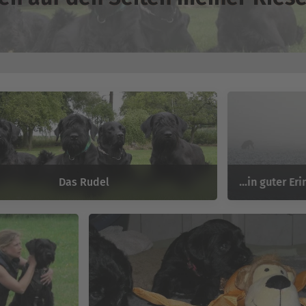
Das Rudel
…in guter Er