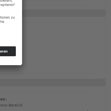
hen :
rn :
ence-Bereich