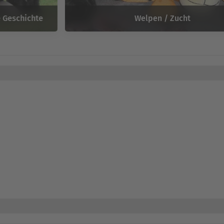
 Geschichte
Welpen / Zucht
Eine Seite für Infizierte !
ür
Riesenschnauzerliebhaber,
Hundesportler, Aussteller, Zücht
und für all jene, die es werden wollen !
Vom Familien- u. Begleithund über Wach- u. Sporthund
bis hin zum Rettungs- u. Diensthund :
der vielseitige Riesenschnauzer hat es uns einfach angetan !