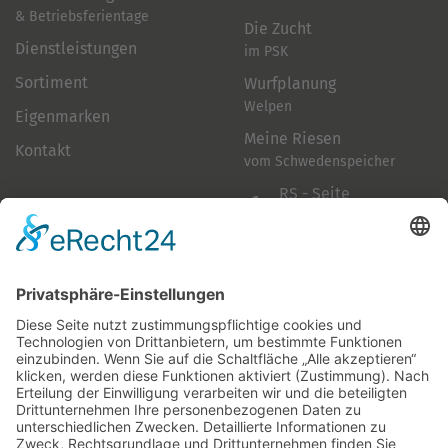
& Betriebsferientage
Die Zucht
Dienstleistungen
im PSK
Sortiment
Wurfplanung
Welpen
Eigenmarken
Meine Riesen
Kontakt
vom Schwedenspeicher
RS - Seite
auf Facebook
Folge mir
Zahlungsarten
& Vorab-Überweisung