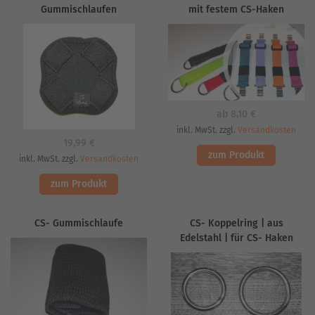
Gummischlaufen
mit festem CS-Haken
ab
8,10
€
inkl. MwSt. zzgl.
Versandkosten
19,99
€
zum Produkt
inkl. MwSt. zzgl.
Versandkosten
zum Produkt
CS- Gummischlaufe
CS- Koppelring | aus
Edelstahl | für CS- Haken