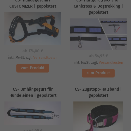
CS- Hundegeschirr
CS- Hüftgurt ‚TWO‘ | für
CUSTOMIZER | gepolstert
Canicross & Dogtrekking |
gepolstert
ab
174,00
€
ab
54,95
€
inkl. MwSt. zzgl.
Versandkosten
inkl. MwSt. zzgl.
Versandkosten
zum Produkt
zum Produkt
CS- Umhängegurt für
CS- Zugstopp-Halsband |
Hundeleinen | gepolstert
gepolstert
ab
44,95
€