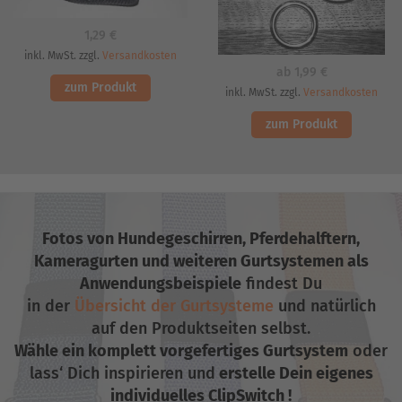
1,29
€
inkl. MwSt. zzgl.
Versandkosten
ab
1,99
€
zum Produkt
inkl. MwSt. zzgl.
Versandkosten
zum Produkt
Fotos von Hundegeschirren, Pferdehalftern,
Kameragurten und weiteren
Gurtsystemen als
Anwendungsbeispiele
findest Du
in der
Übersicht der Gurtsysteme
und natürlich
auf den Produktseiten selbst.
Wähle ein komplett vorgefertiges Gurtsystem
oder
lass‘ Dich inspirieren und
erstelle Dein eigenes
individuelles ClipSwitch !