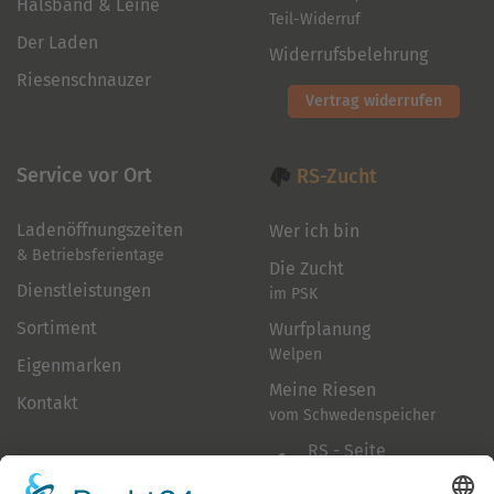
Halsband & Leine
Teil-Widerruf
Der Laden
Widerrufsbelehrung
Riesenschnauzer
Vertrag widerrufen
Service vor Ort
RS-Zucht
Ladenöffnungszeiten
Wer ich bin
& Betriebsferientage
Die Zucht
Dienstleistungen
im PSK
Sortiment
Wurfplanung
Welpen
Eigenmarken
Meine Riesen
Kontakt
vom Schwedenspeicher
RS - Seite
auf Facebook