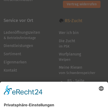
Vertrag widerrufen
Service vor Ort
RS-Zucht
Ladenöffnungszeiten
Wer ich bin
& Betriebsferientage
Die Zucht
Dienstleistungen
im PSK
Sortiment
Wurfplanung
Welpen
Eigenmarken
Meine Riesen
Kontakt
vom Schwedenspeicher
RS - Seite
auf Facebook
Folge mir