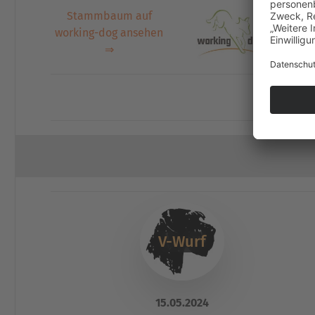
Stammbaum auf
working-dog ansehen
⇒
V-Wurf
15.05.2024