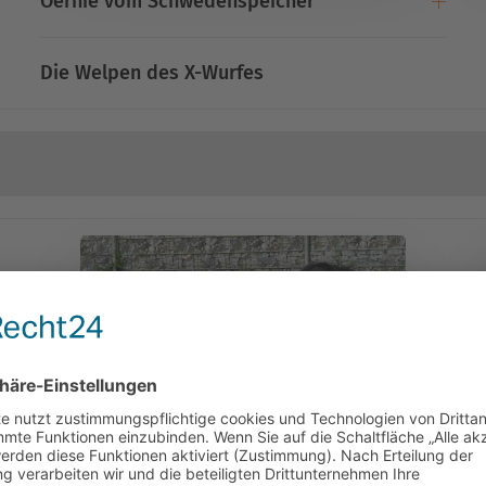
Oernie vom Schwedenspeicher
Die Welpen des X-Wurfes