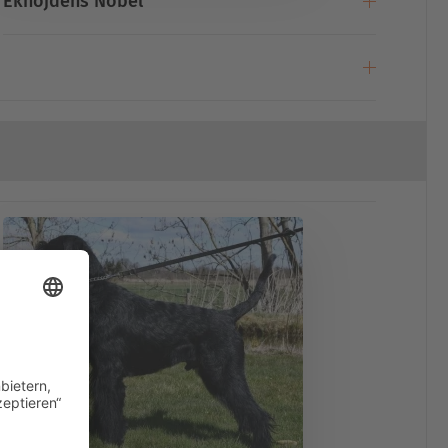
Ekhöjdens Nobel