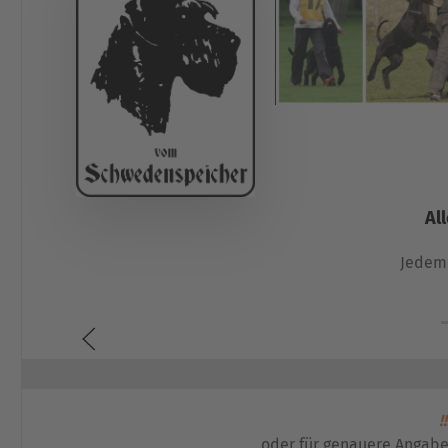
Al
Jedem 
!!
oder für genauere Angabe