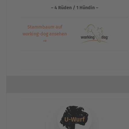
– 4 Rüden / 1 Hündin –
Stammbaum auf
working-dog ansehen
⇒
U-Wurf