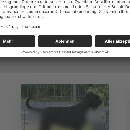
Inou vom Schwedenspeicher
Die Welpen des W-Wurfes