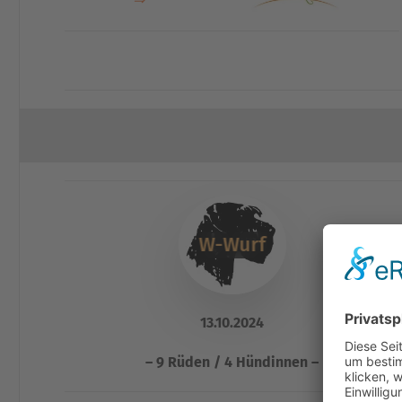
W-Wurf
13.10.2024
– 9 Rüden / 4 Hündinnen –