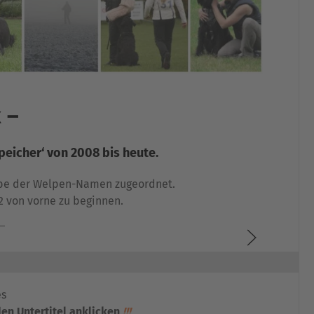
 –
eicher‘ von 2008 bis heute.
abe der Welpen-Namen zugeordnet.
2 von vorne zu beginnen.
es
en Untertitel anklicken
!!!