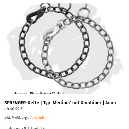
mehrere
Varianten
auf.
Die
Optionen
können
auf
der
Produktseite
gewählt
werden
SPRENGER-Kette | Typ ‚Medium‘ mit Karabiner | 4mm
ab
40,99
€
inkl. MwSt.
zzgl.
Versandkosten
Lieferzeit:
5 Arbeitstage