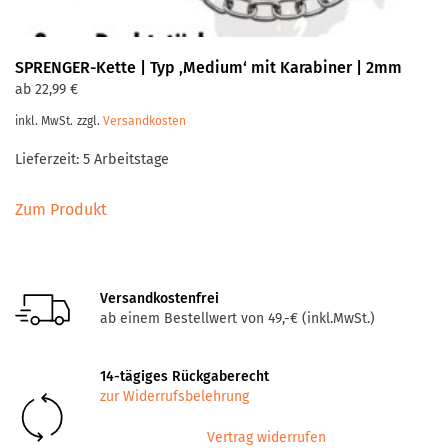
SPRENGER-Kette | Typ ‚Medium‘ mit Karabiner | 2mm
ab
22,99
€
inkl. MwSt.
zzgl.
Versandkosten
Lieferzeit:
5 Arbeitstage
Dieses
Zum Produkt
Produkt
weist
mehrere
Varianten
Versandkostenfrei
auf.
ab einem Bestellwert von 49,-€ (inkl.MwSt.)
Die
Optionen
14-tägiges Rückgaberecht
können
zur Widerrufsbelehrung
auf
der
Vertrag widerrufen