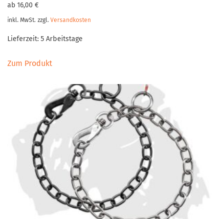
ab
16,00
€
inkl. MwSt.
zzgl.
Versandkosten
Lieferzeit:
5 Arbeitstage
Dieses
Zum Produkt
Produkt
weist
mehrere
Varianten
auf.
Die
Optionen
können
auf
der
Produktseite
gewählt
werden