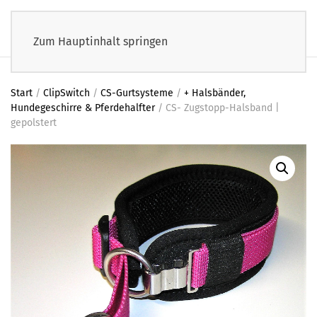
Zum Hauptinhalt springen
Start
/
ClipSwitch
/
CS-Gurtsysteme
/
+ Halsbänder,
Hundegeschirre & Pferdehalfter
/ CS- Zugstopp-Halsband |
gepolstert