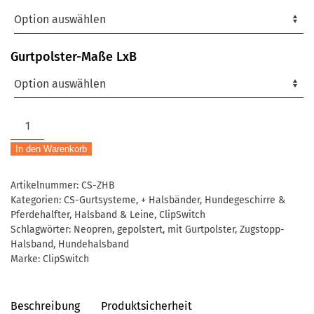
Gurtpolster-Maße LxB
CS-
Zugstopp-
In den Warenkorb
Halsband
|
Artikelnummer:
CS-ZHB
gepolstert
Kategorien:
CS-Gurtsysteme
,
+ Halsbänder, Hundegeschirre &
Menge
Pferdehalfter
,
Halsband & Leine
,
ClipSwitch
Schlagwörter:
Neopren
,
gepolstert
,
mit Gurtpolster
,
Zugstopp-
Halsband
,
Hundehalsband
Marke:
ClipSwitch
Beschreibung
Produktsicherheit