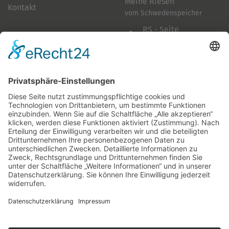
Meine Riesen
Kontakt
vom Schwedenspeicher
RS - Seite
auf Facebook
Folge mir
Zahlungsarten
& Vorab-Überweisung
Alle Preise inkl. gesetzl. Mehrwertsteuer zzgl.
Versandkosten
,
wenn nicht anders beschrieben