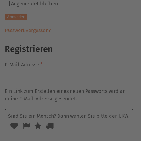
Angemeldet bleiben
Mensch?
Dann
Anmelden
wählen
Sie
Passwort vergessen?
bitte
das
Registrieren
Haus.
Erforderlich
E-Mail-Adresse
*
Ein Link zum Erstellen eines neuen Passworts wird an
deine E-Mail-Adresse gesendet.
Sind Sie ein Mensch? Dann wählen Sie bitte
den LKW
.
Sind
1
2
3
4
Sie
ein