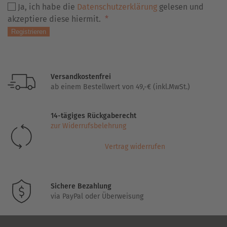
Ja, ich habe die
Datenschutzerklärung
gelesen und
Mensch?
Erforderlich
akzeptiere diese hiermit.
*
Dann
wählen
Registrieren
Sie
bitte
den
Versandkostenfrei
LKW.
ab einem Bestellwert von 49,-€ (inkl.MwSt.)
14-tägiges Rückgaberecht
zur Widerrufsbelehrung
Vertrag widerrufen
Sichere Bezahlung
via PayPal oder Überweisung