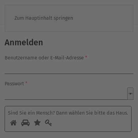
Zum Hauptinhalt springen
Anmelden
Erforderlich
Benutzername oder E-Mail-Adresse
*
Erforderlich
Passwort
*
Sind Sie ein Mensch? Dann wählen Sie bitte
das Haus
.
Sind
1
2
3
4
Sie
ein