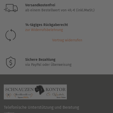
Varianten
Versandkostenfrei
auf.
ab einem Bestellwert von 49,-€ (inkl.MwSt.)
Die
Optionen
14-tägiges Rückgaberecht
können
zur Widerrufsbelehrung
auf
der
Vertrag widerrufen
Produktseite
gewählt
werden
Sichere Bezahlung
via PayPal oder Überweisung
Telefonische Unterstützung und Beratung