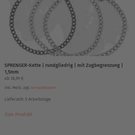
SPRENGER-Kette | rundgliedrig | mit Zugbegrenzung |
1,5mm
ab
18,99
€
inkl. MwSt.
zzgl.
Versandkosten
Lieferzeit:
5 Arbeitstage
Dieses
Zum Produkt
Produkt
weist
mehrere