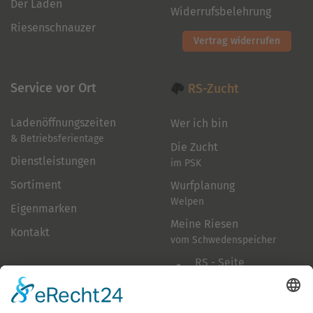
Der Laden
Widerrufsbelehrung
Riesenschnauzer
Vertrag widerrufen
Service vor Ort
RS-Zucht
Ladenöffnungszeiten
Wer ich bin
& Betriebsferientage
Die Zucht
Dienstleistungen
im PSK
Sortiment
Wurfplanung
Welpen
Eigenmarken
Meine Riesen
Kontakt
vom Schwedenspeicher
RS - Seite
auf Facebook