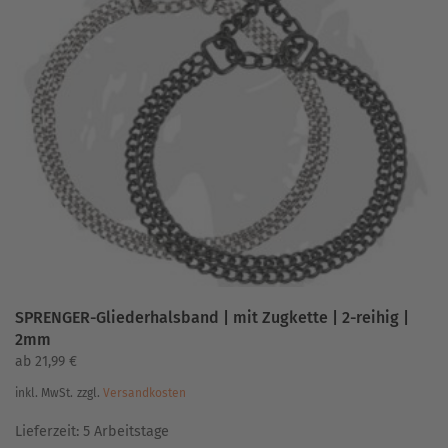
Varianten
auf.
Die
Optionen
können
auf
der
Produktseite
gewählt
werden
SPRENGER-Gliederhalsband | mit Zugkette | 2-reihig |
2mm
ab
21,99
€
inkl. MwSt.
zzgl.
Versandkosten
Lieferzeit:
5 Arbeitstage