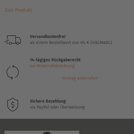
Dieses
Zum Produkt
Produkt
weist
mehrere
Varianten
Versandkostenfrei
auf.
ab einem Bestellwert von 49,-€ (inkl.MwSt.)
Die
Optionen
14-tägiges Rückgaberecht
können
zur Widerrufsbelehrung
auf
der
Vertrag widerrufen
Produktseite
gewählt
werden
Sichere Bezahlung
via PayPal oder Überweisung