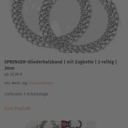
SPRENGER-Gliederhalsband | mit Zugkette | 2-reihig |
3mm
ab
32,99
€
inkl. MwSt.
zzgl.
Versandkosten
Lieferzeit:
5 Arbeitstage
Dieses
Zum Produkt
Produkt
weist
mehrere