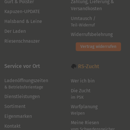
Gurt & Polster
Zahlung, Lieferung &
Versandkosten
Kapuzen-UPDATE
Umtausch /
Halsband & Leine
Teil-Widerruf
Der Laden
Widerrufsbelehrung
Riesenschnauzer
Vertrag widerrufen
Service vor Ort
RS-Zucht
Ladenöffnungszeiten
Wer ich bin
& Betriebsferientage
Die Zucht
Dienstleistungen
im PSK
Sortiment
Wurfplanung
Welpen
Eigenmarken
Meine Riesen
Kontakt
vom Schwedenspeicher