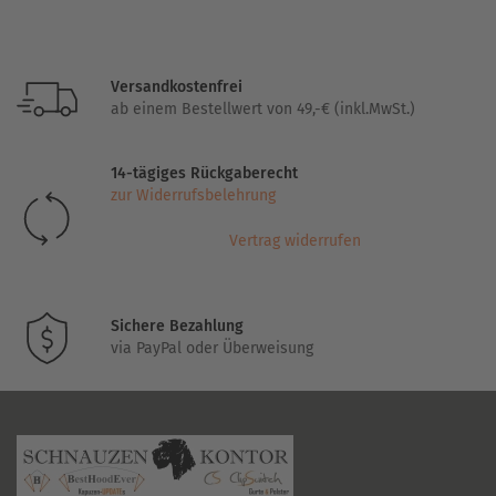
weist
mehrere
Varianten
Versandkostenfrei
auf.
ab einem Bestellwert von 49,-€ (inkl.MwSt.)
Die
Optionen
14-tägiges Rückgaberecht
können
zur Widerrufsbelehrung
auf
der
Vertrag widerrufen
Produktseite
gewählt
werden
Sichere Bezahlung
via PayPal oder Überweisung