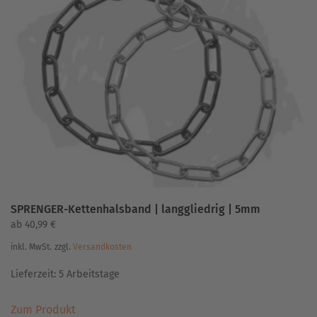
auf.
Die
Optionen
können
auf
der
Produktseite
gewählt
werden
SPRENGER-Kettenhalsband | langgliedrig | 5mm
ab
40,99
€
inkl. MwSt.
zzgl.
Versandkosten
Lieferzeit:
5 Arbeitstage
Dieses
Zum Produkt
Produkt