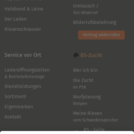
Umtausch /
Halsband & Leine
Teil-Widerruf
Der Laden
Widerrufsbelehrung
Riesenschnauzer
Vertrag widerrufen
Service vor Ort
RS-Zucht
Ladenöffnungszeiten
Wer ich bin
& Betriebsferientage
Die Zucht
Dienstleistungen
im PSK
Sortiment
Wurfplanung
Welpen
Eigenmarken
Meine Riesen
Kontakt
vom Schwedenspeicher
RS - Seite