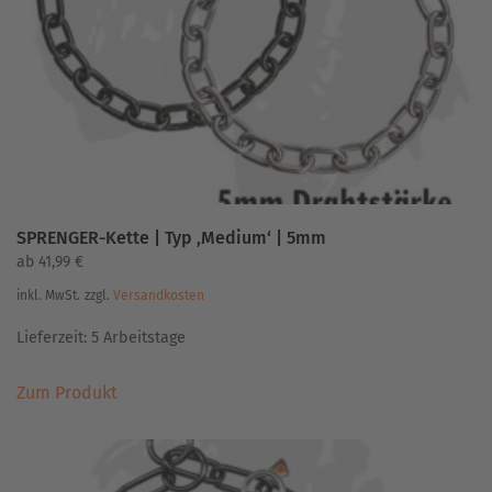
SPRENGER-Kette | Typ ‚Medium‘ | 5mm
ab
41,99
€
inkl. MwSt.
zzgl.
Versandkosten
Lieferzeit:
5 Arbeitstage
Dieses
Zum Produkt
Produkt
weist
mehrere
Varianten