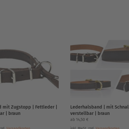
ät
 mit Zugstopp | Fettleder |
Lederhalsband | mit Schnal
ar | braun
verstellbar | braun
ab
14,50
€
zzgl.
Versandkosten
inkl. MwSt.
zzgl.
Versandkosten