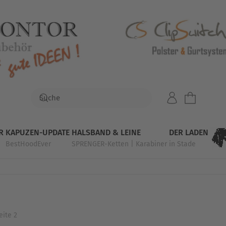
R
KAPUZEN-UPDATE
HALSBAND & LEINE
DER LADEN
BestHoodEver
SPRENGER-Ketten | Karabiner
in Stade
eite 2