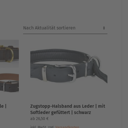
le |
Zugstopp-Halsband aus Leder | mit
Softleder gefüttert | schwarz
ab
26,50
€
inkl. MwSt.
zzgl.
Versandkosten