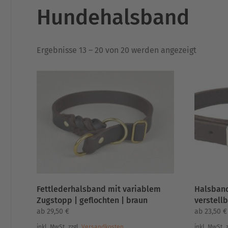
Hundehalsband
Nach
Ergebnisse 13 – 20 von 20 werden angezeigt
Aktualit
sortiert
Fettlederhalsband mit variablem
Halsband
Zugstopp | geflochten | braun
verstellb
ab
29,50
€
ab
23,50
€
inkl. MwSt.
zzgl.
Versandkosten
inkl. MwSt.