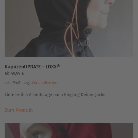
KapuzenUPDATE – LOXX®
ab
49,99
€
inkl. MwSt.
zzgl.
Versandkosten
Lieferzeit:
5 Arbeitstage nach Eingang Deiner Jacke
Dieses
Zum Produkt
Produkt
weist
mehrere
Varianten