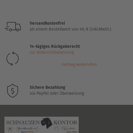
weist
mehrere
Varianten
Versandkostenfrei
auf.
ab einem Bestellwert von 49,-€ (inkl.MwSt.)
Die
Optionen
14-tägiges Rückgaberecht
können
zur Widerrufsbelehrung
auf
der
Vertrag widerrufen
Produktseite
gewählt
werden
Sichere Bezahlung
via PayPal oder Überweisung