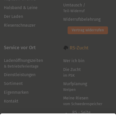
Umtausch /
Halsband & Leine
Teil-Widerruf
Der Laden
Widerrufsbelehrung
Riesenschnauzer
Vertrag widerrufen
Service vor Ort
RS-Zucht
Ladenöffnungszeiten
Wer ich bin
& Betriebsferientage
Die Zucht
Dienstleistungen
im PSK
Sortiment
Wurfplanung
Welpen
Eigenmarken
Meine Riesen
Kontakt
vom Schwedenspeicher
RS - Seite