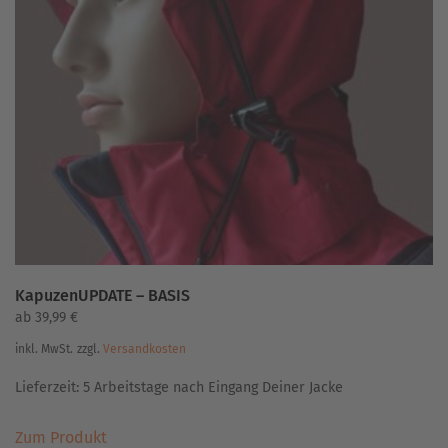
auf.
Die
Optionen
können
auf
der
Produktseite
gewählt
werden
KapuzenUPDATE – BASIS
ab
39,99
€
inkl. MwSt.
zzgl.
Versandkosten
Lieferzeit:
5 Arbeitstage nach Eingang Deiner Jacke
Dieses
Zum Produkt
Produkt