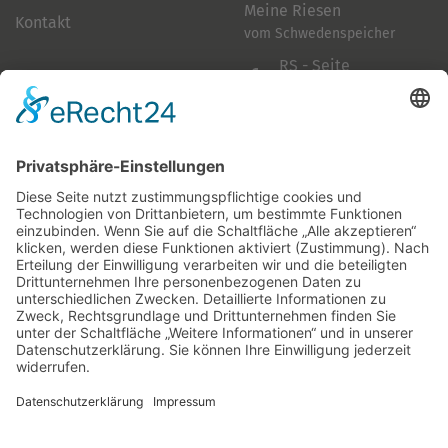
Meine Riesen
Kontakt
vom Schwedenspeicher
RS - Seite
auf Facebook
Folge mir
Zahlungsarten
& Vorab-Überweisung
Alle Preise inkl. gesetzl. Mehrwertsteuer zzgl.
Versandkosten
,
wenn nicht anders beschrieben