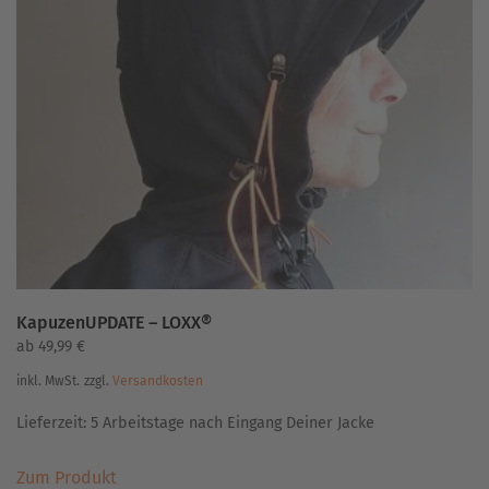
auf.
Die
Optionen
können
auf
der
Produktseite
gewählt
werden
KapuzenUPDATE – LOXX®
ab
49,99
€
inkl. MwSt.
zzgl.
Versandkosten
Lieferzeit:
5 Arbeitstage nach Eingang Deiner Jacke
Dieses
Zum Produkt
Produkt