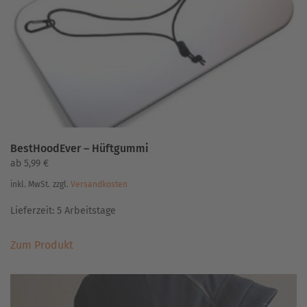
BestHoodEver – Hüftgummi
ab
5,99
€
inkl. MwSt.
zzgl.
Versandkosten
Lieferzeit:
5 Arbeitstage
Dieses
Zum Produkt
Produkt
weist
mehrere
Varianten