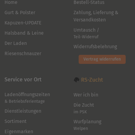
Home
Bestell-Status
Gurt & Polster
Zahlung, Lieferung &
Versandkosten
Kapuzen-UPDATE
Umtausch /
Halsband & Leine
Teil-Widerruf
Der Laden
Widerrufsbelehrung
Riesenschnauzer
Vertrag widerrufen
Service vor Ort
RS-Zucht
Ladenöffnungszeiten
Wer ich bin
& Betriebsferientage
Die Zucht
Dienstleistungen
im PSK
Sortiment
Wurfplanung
Welpen
Eigenmarken