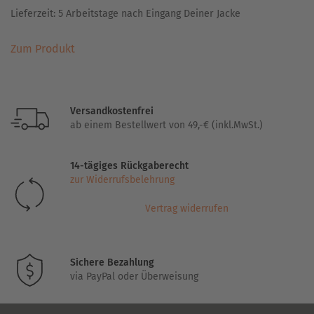
Lieferzeit:
5 Arbeitstage nach Eingang Deiner Jacke
Dieses
Zum Produkt
Produkt
weist
mehrere
Varianten
Versandkostenfrei
auf.
ab einem Bestellwert von 49,-€ (inkl.MwSt.)
Die
Optionen
14-tägiges Rückgaberecht
können
zur Widerrufsbelehrung
auf
der
Vertrag widerrufen
Produktseite
gewählt
werden
Sichere Bezahlung
via PayPal oder Überweisung