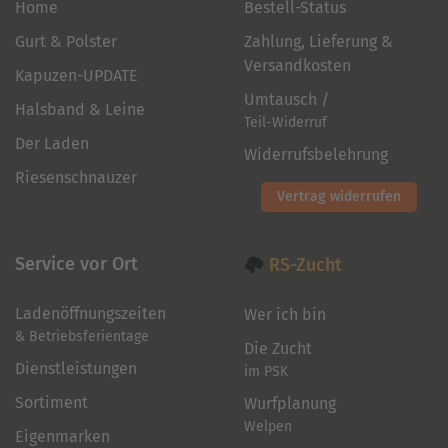
Home
Bestell-Status
Gurt & Polster
Zahlung, Lieferung &
Versandkosten
Kapuzen-UPDATE
Umtausch /
Halsband & Leine
Teil-Widerruf
Der Laden
Widerrufsbelehrung
Riesenschnauzer
Vertrag widerrufen
Service vor Ort
RS-Zucht
Ladenöffnungszeiten
Wer ich bin
& Betriebsferientage
Die Zucht
Dienstleistungen
im PSK
Sortiment
Wurfplanung
Welpen
Eigenmarken