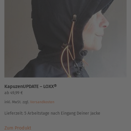
auf.
Die
Optionen
können
auf
der
Produktseite
gewählt
werden
KapuzenUPDATE – LOXX®
ab
49,99
€
inkl. MwSt.
zzgl.
Versandkosten
Lieferzeit:
5 Arbeitstage nach Eingang Deiner Jacke
Dieses
Zum Produkt
Produkt