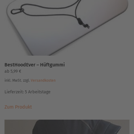
BestHoodEver – Hüftgummi
ab
5,99
€
inkl. MwSt.
zzgl.
Versandkosten
Lieferzeit:
5 Arbeitstage
Dieses
Zum Produkt
Produkt
weist
mehrere
Varianten