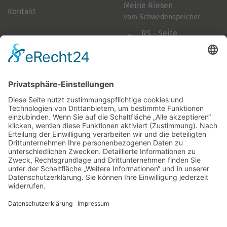
Meine Riesen
Kontakt
vom Schwedenspeicher
RS - Seite
auf Facebook
Folge mir
Zahlungsarten
& Vorab-Überweisung
Alle Preise inkl. gesetzl. Mehrwertsteuer zzgl.
Versandkosten
,
wenn nicht anders beschrieben