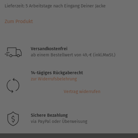
Lieferzeit:
5 Arbeitstage nach Eingang Deiner Jacke
Dieses
Zum Produkt
Produkt
weist
mehrere
Varianten
Versandkostenfrei
auf.
ab einem Bestellwert von 49,-€ (inkl.MwSt.)
Die
Optionen
14-tägiges Rückgaberecht
können
zur Widerrufsbelehrung
auf
der
Vertrag widerrufen
Produktseite
gewählt
werden
Sichere Bezahlung
via PayPal oder Überweisung