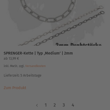
SPRENGER-Kette | Typ ‚Medium‘ | 2mm
ab
13,99
€
inkl. MwSt.
zzgl.
Versandkosten
Lieferzeit:
5 Arbeitstage
Dieses
Zum Produkt
Produkt
weist
mehrere
1
2
3
4
Varianten