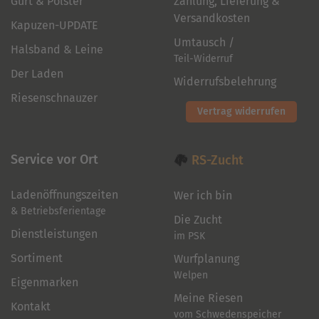
Gurt & Polster
Zahlung, Lieferung &
Versandkosten
Kapuzen-UPDATE
Umtausch /
Halsband & Leine
Teil-Widerruf
Der Laden
Widerrufsbelehrung
Riesenschnauzer
Vertrag widerrufen
Service vor Ort
RS-Zucht
Ladenöffnungszeiten
Wer ich bin
& Betriebsferientage
Die Zucht
Dienstleistungen
im PSK
Sortiment
Wurfplanung
Welpen
Eigenmarken
Meine Riesen
Kontakt
vom Schwedenspeicher