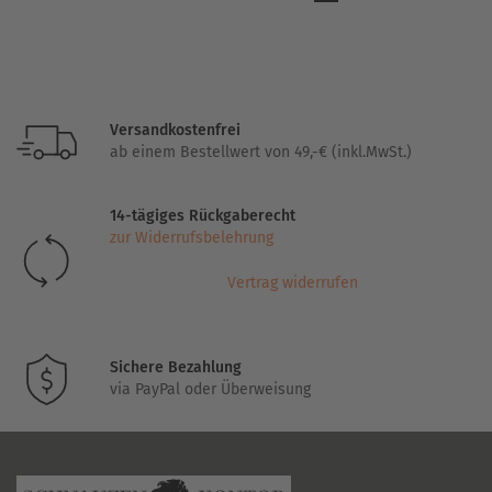
auf.
Die
Optionen
können
auf
Versandkostenfrei
der
ab einem Bestellwert von 49,-€ (inkl.MwSt.)
Produktseite
gewählt
14-tägiges Rückgaberecht
werden
zur Widerrufsbelehrung
Vertrag widerrufen
Sichere Bezahlung
via PayPal oder Überweisung