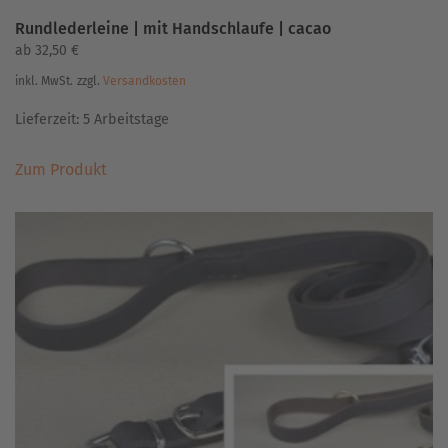
Rundlederleine | mit Handschlaufe | cacao
ab
32,50
€
inkl. MwSt.
zzgl.
Versandkosten
Lieferzeit:
5 Arbeitstage
Dieses
Zum Produkt
Produkt
weist
mehrere
Varianten
auf.
Die
Optionen
können
auf
der
Produktseite
gewählt