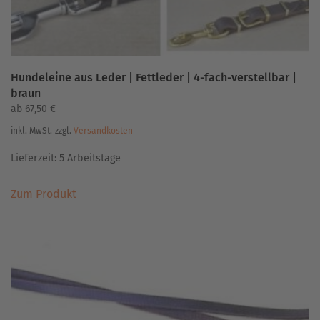
werden
Hundeleine aus Leder | Fettleder | 4-fach-verstellbar |
braun
ab
67,50
€
inkl. MwSt.
zzgl.
Versandkosten
Lieferzeit:
5 Arbeitstage
Dieses
Zum Produkt
Produkt
weist
mehrere
Varianten
auf.
Die
Optionen
können