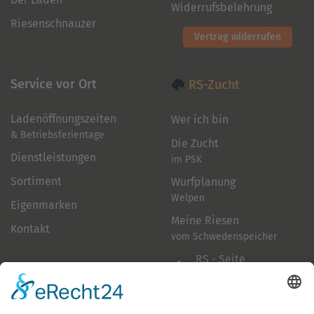
Widerrufsbelehrung
Riesenschnauzer
Vertrag widerrufen
Service vor Ort
RS-Zucht
Ladenöffnungszeiten
Wer ich bin
& Betriebsferientage
Die Zucht
Dienstleistungen
im PSK
Sortiment
Wurfplanung
Welpen
Eigenmarken
Meine Riesen
Kontakt
vom Schwedenspeicher
RS - Seite
auf Facebook