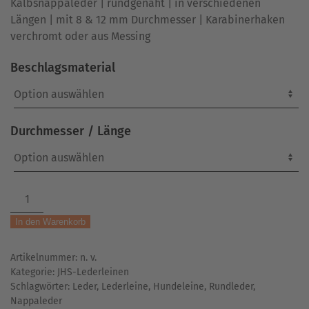
Kalbsnappaleder | rundgenäht | in verschiedenen
Längen | mit 8 & 12 mm Durchmesser | Karabinerhaken
verchromt oder aus Messing
Beschlagsmaterial
Durchmesser / Länge
Rundlederleine
|
In den Warenkorb
mit
Handschlaufe
Artikelnummer:
n. v.
|
Kategorie:
JHS-Lederleinen
schwarz
Schlagwörter:
Leder
,
Lederleine
,
Hundeleine
,
Rundleder
,
Menge
Nappaleder