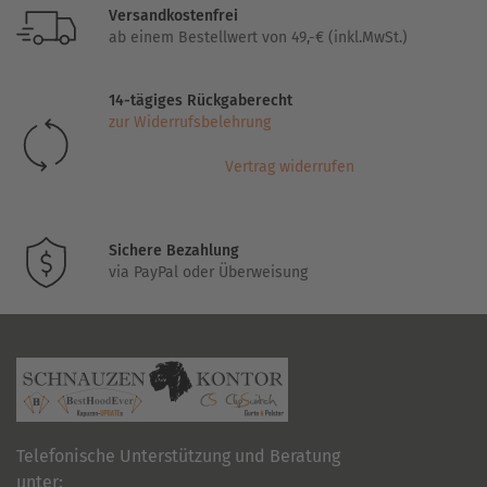
Varianten
Versandkostenfrei
auf.
ab einem Bestellwert von 49,-€ (inkl.MwSt.)
Die
Optionen
14-tägiges Rückgaberecht
können
zur Widerrufsbelehrung
auf
der
Vertrag widerrufen
Produktseite
gewählt
werden
Sichere Bezahlung
via PayPal oder Überweisung
Telefonische Unterstützung und Beratung
unter: