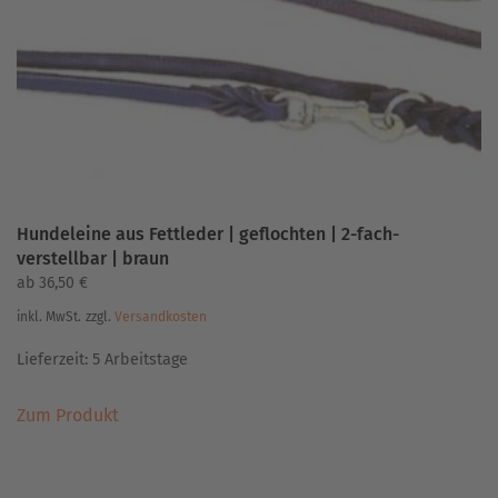
auf
der
Produktseite
gewählt
werden
Hundeleine aus Fettleder | geflochten | 2-fach-
verstellbar | braun
ab
36,50
€
inkl. MwSt.
zzgl.
Versandkosten
Lieferzeit:
5 Arbeitstage
Dieses
Zum Produkt
Produkt
weist
mehrere