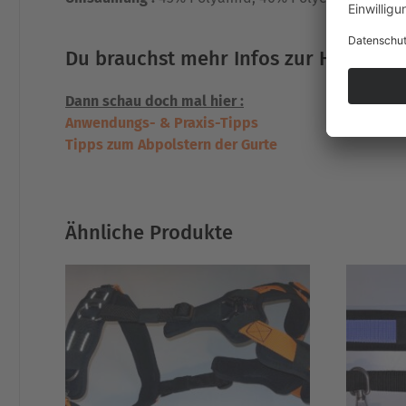
Du brauchst mehr Infos zur Handhabu
Dann schau doch mal hier :
Anwendungs- & Praxis-Tipps
Tipps zum Abpolstern der Gurte
Ähnliche Produkte