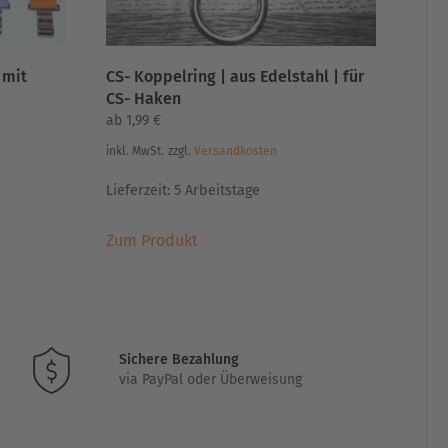
 mit
CS- Koppelring | aus Edelstahl | für
CS- Haken
ab
1,99
€
inkl. MwSt.
zzgl.
Versandkosten
Lieferzeit:
5 Arbeitstage
Dieses
Zum Produkt
Produkt
weist
mehrere
Varianten
auf.
Sichere Bezahlung
Die
via PayPal oder Überweisung
Optionen
können
auf