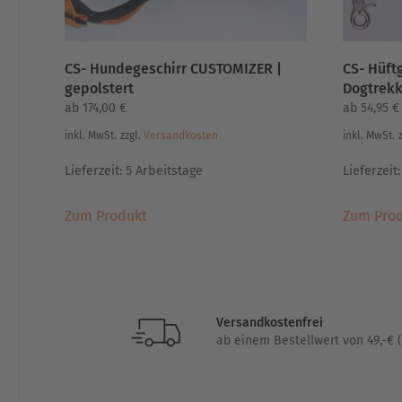
CS- Hundegeschirr CUSTOMIZER |
CS- Hüftg
gepolstert
Dogtrekk
ab
174,00
€
ab
54,95
€
inkl. MwSt.
zzgl.
Versandkosten
inkl. MwSt.
Lieferzeit:
5 Arbeitstage
Lieferzeit
Dieses
Zum Produkt
Zum Pro
Produkt
weist
mehrere
Varianten
auf.
Versandkostenfrei
Die
ab einem Bestellwert von 49,-€ (
Optionen
können
auf