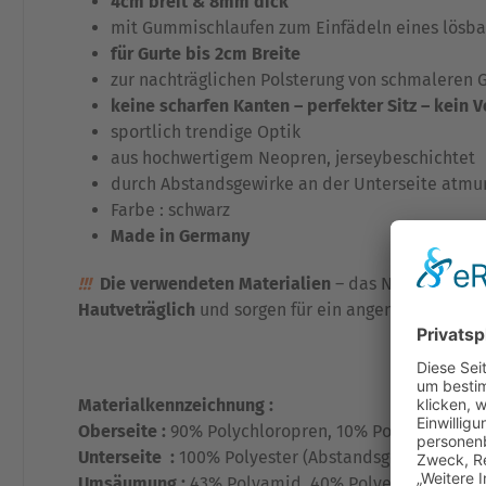
4cm breit & 8mm dick
mit Gummischlaufen zum Einfädeln eines lösba
für Gurte bis 2cm Breite
zur nachträglichen Polsterung von schmaleren 
keine scharfen Kanten – perfekter Sitz – kein V
sportlich trendige Optik
aus hochwertigem Neopren, jerseybeschichtet
durch Abstandsgewirke an der Unterseite atmun
Farbe : schwarz
Made in Germany
!!!
Die verwendeten Materialien
– das Neopren sow
Hautveträglich
und sorgen für ein angenehm weiches
Materialkennzeichnung :
Oberseite :
90% Polychloropren, 10% Polyester (jer
Unterseite :
100% Polyester (Abstandsgewirke)
Umsäumung :
43% Polyamid, 40% Polyester, 17% El