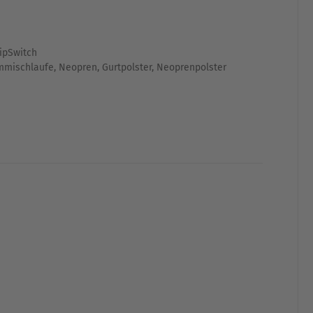
lipSwitch
mmischlaufe
,
Neopren
,
Gurtpolster
,
Neoprenpolster