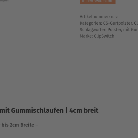
In den Warenkorb
|
aus
Artikelnummer:
n. v.
Neopren
Kategorien:
CS-Gurtpolster
,
C
|
Schlagwörter:
Polster
,
mit Gu
mit
Marke:
ClipSwitch
Gummischlaufen
|
4cm
breit
Menge
 mit Gummischlaufen | 4cm breit
 bis 2cm Breite –