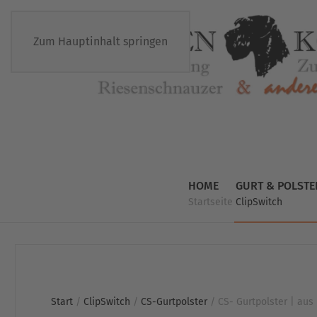
Zum Hauptinhalt springen
HOME
GURT & POLSTE
Startseite
ClipSwitch
Start
/
ClipSwitch
/
CS-Gurtpolster
/ CS- Gurtpolster | aus