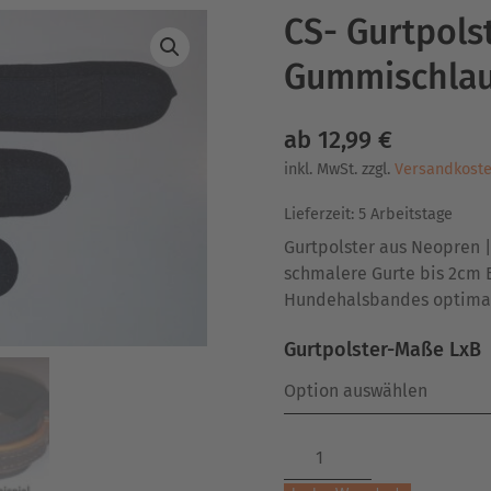
CS- Gurtpols
Gummischlauf
ab
12,99
€
inkl. MwSt.
zzgl.
Versandkost
Lieferzeit:
5 Arbeitstage
Gurtpolster aus Neopren 
schmalere Gurte bis 2cm B
Hundehalsbandes optima
Gurtpolster-Maße LxB
CS-
Gurtpolster