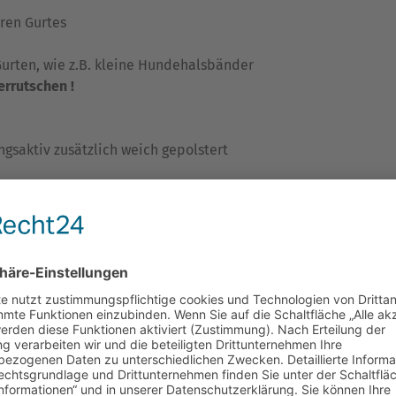
ren Gurtes
Gurten, wie z.B. kleine Hundehalsbänder
errutschen !
gsaktiv zusätzlich weich gepolstert
ie das Abstandsgewirke –
erfüllen die Kriterien für den Einsa
 Tragegefühl !
seybeschichtetes Neopren); aufgesetzte Gummibänder : 82% P
asthan