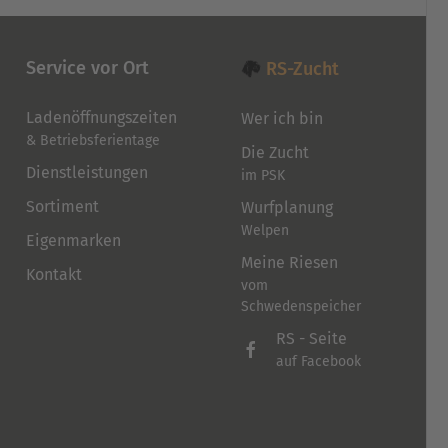
der
Produktseite
gewählt
Service vor Ort
RS-Zucht
werden
Ladenöffnungszeiten
Wer ich bin
& Betriebsferientage
Die Zucht
Dienstleistungen
im PSK
Sortiment
Wurfplanung
Welpen
Eigenmarken
Meine Riesen
Kontakt
vom
Schwedenspeicher
RS - Seite
auf Facebook