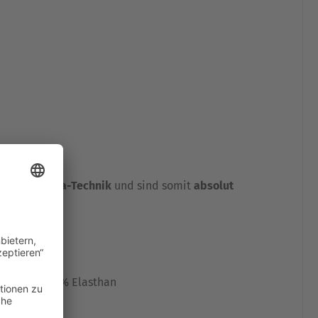
tz in der ReHa-Technik
und sind somit
absolut
olyester, 18% Elasthan