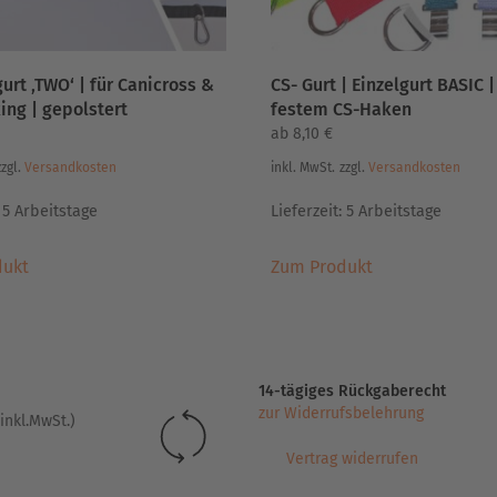
urt ‚TWO‘ | für Canicross &
CS- Gurt | Einzelgurt BASIC |
ing | gepolstert
festem CS-Haken
ab
8,10
€
zzgl.
Versandkosten
inkl. MwSt.
zzgl.
Versandkosten
:
5 Arbeitstage
Lieferzeit:
5 Arbeitstage
Dieses
Dieses
dukt
Zum Produkt
Produkt
Produkt
weist
weist
mehrere
mehrere
Varianten
Varianten
auf.
auf.
14-tägiges Rückgaberecht
Die
Die
zur Widerrufsbelehrung
inkl.MwSt.)
Optionen
Optionen
können
können
Vertrag widerrufen
auf
auf