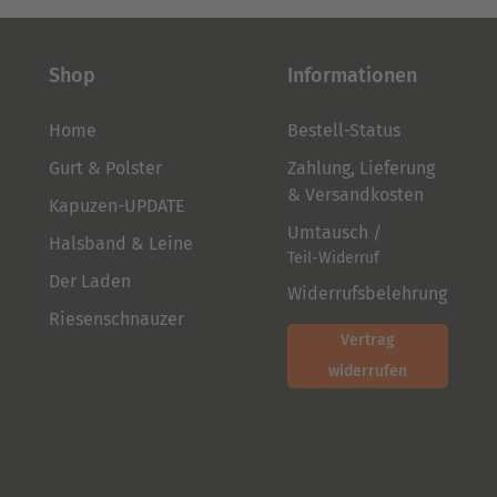
der
der
Produktseite
Produktseite
gewählt
gewählt
Shop
Informationen
werden
werden
Home
Bestell-Status
Gurt & Polster
Zahlung, Lieferung
& Versandkosten
Kapuzen-UPDATE
Umtausch /
Halsband & Leine
Teil-Widerruf
Der Laden
Widerrufsbelehrung
Riesenschnauzer
Vertrag
widerrufen