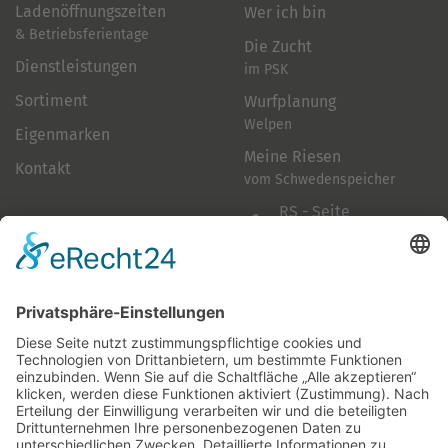
Ladenöffnungszeiten
Wer ich bin
& Betriebsferientage
Die Zucht
Dienstleistungen
im PSK
Sortiment
Wurfplanung
Welpen
Eigenmarken
Meine Riesen
Kontakt
vom Schwedenspeicher
RS - Seite
auf Facebook
Folge mir
Zahlungsarten