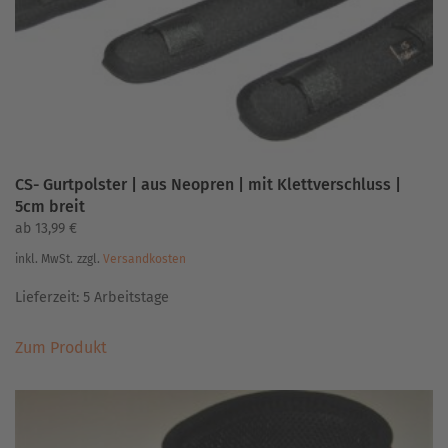
CS- Gurtpolster | aus Neopren | mit Klettverschluss |
5cm breit
ab
13,99
€
inkl. MwSt.
zzgl.
Versandkosten
Lieferzeit:
5 Arbeitstage
Dieses
Zum Produkt
Produkt
weist
mehrere
Varianten
auf.