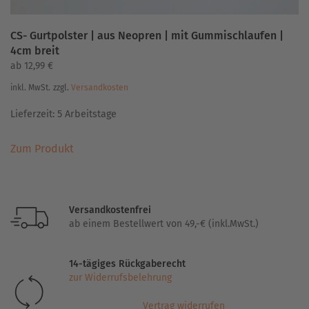
CS- Gurtpolster | aus Neopren | mit Gummischlaufen |
4cm breit
ab
12,99
€
inkl. MwSt.
zzgl.
Versandkosten
Lieferzeit:
5 Arbeitstage
Dieses
Zum Produkt
Produkt
weist
mehrere
Varianten
Versandkostenfrei
auf.
ab einem Bestellwert von 49,-€ (inkl.MwSt.)
Die
Optionen
14-tägiges Rückgaberecht
können
zur Widerrufsbelehrung
auf
der
Vertrag widerrufen