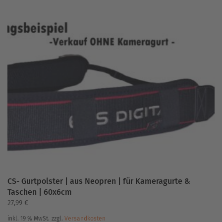
weist
mehrere
Varianten
auf.
Die
Optionen
können
auf
der
Produktseite
gewählt
werden
CS- Gurtpolster | aus Neopren | für Kameragurte &
Taschen | 60x6cm
27,99
€
inkl. 19 % MwSt.
zzgl.
Versandkosten