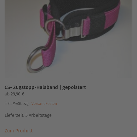
Die
Optionen
können
auf
der
Produktseite
gewählt
werden
CS- Zugstopp-Halsband | gepolstert
ab
29,90
€
inkl. MwSt.
zzgl.
Versandkosten
Lieferzeit:
5 Arbeitstage
Dieses
Zum Produkt
Produkt