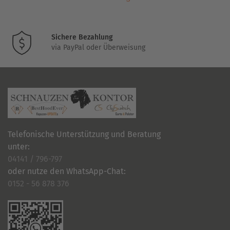
Produktseite
gewählt
werden
Sichere Bezahlung
via PayPal oder Überweisung
Telefonische Unterstützung und Beratung
unter:
04141 / 796-797
oder nutze den WhatsApp-Chat:
0152 - 56 878 376