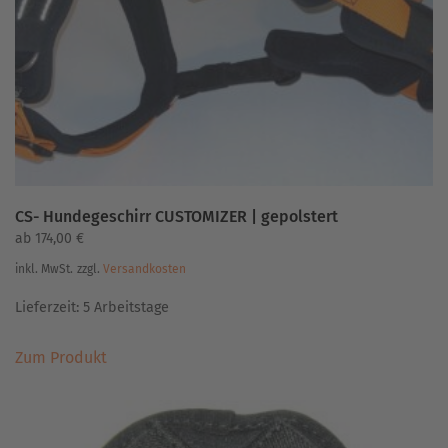
CS- Hundegeschirr CUSTOMIZER | gepolstert
ab
174,00
€
inkl. MwSt.
zzgl.
Versandkosten
Lieferzeit:
5 Arbeitstage
Dieses
Zum Produkt
Produkt
weist
mehrere
Varianten