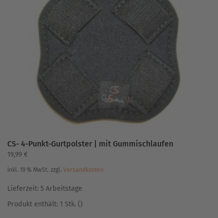
auf.
Die
Optionen
können
auf
der
Produktseite
gewählt
werden
CS- 4-Punkt-Gurtpolster | mit Gummischlaufen
19,99
€
inkl. 19 % MwSt.
zzgl.
Versandkosten
Lieferzeit:
5 Arbeitstage
Produkt enthält: 1
Stk.
()