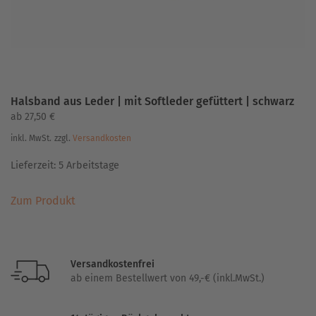
Produktseite
gewählt
werden
Halsband aus Leder | mit Softleder gefüttert | schwarz
ab
27,50
€
inkl. MwSt.
zzgl.
Versandkosten
Lieferzeit:
5 Arbeitstage
Dieses
Zum Produkt
Produkt
weist
mehrere
Varianten
Versandkostenfrei
auf.
ab einem Bestellwert von 49,-€ (inkl.MwSt.)
Die
Optionen