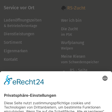
Service vor Ort
RS-Zucht
Ladenöffnungszeiten
Wer ich bin
& Betriebsferientage
Die Zucht
Dienstleistungen
im PSK
Sortiment
Wurfplanung
Welpen
Eigenmarken
Meine Riesen
Kontakt
vom Schwedenspeicher
RS - Seite
auf Facebook
Folge mir