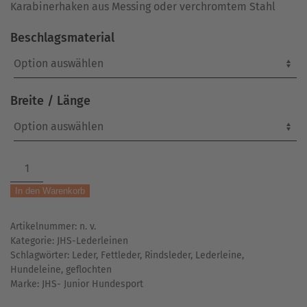
Karabinerhaken aus Messing oder verchromtem Stahl
Beschlagsmaterial
Breite / Länge
Fettlederleine
|
In den Warenkorb
geflochten
|
Artikelnummer:
n. v.
mit
Kategorie:
JHS-Lederleinen
Handschlaufe
Schlagwörter:
Leder
,
Fettleder
,
Rindsleder
,
Lederleine
,
|
Hundeleine
,
geflochten
braun
Marke:
JHS- Junior Hundesport
Menge