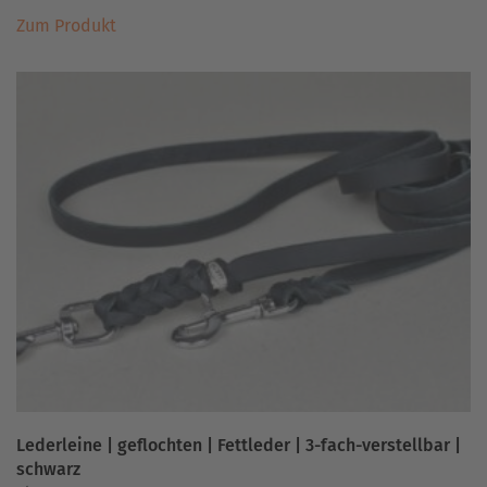
Dieses
Zum Produkt
Produkt
weist
mehrere
Varianten
auf.
Die
Optionen
können
auf
der
Produktseite
gewählt
werden
Lederleine | geflochten | Fettleder | 3-fach-verstellbar |
schwarz