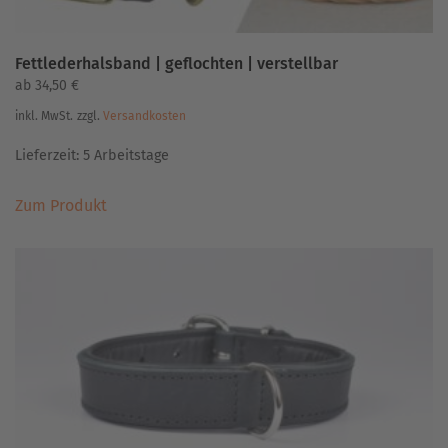
Fettlederhalsband | geflochten | verstellbar
ab
34,50
€
inkl. MwSt.
zzgl.
Versandkosten
Lieferzeit:
5 Arbeitstage
Dieses
Zum Produkt
Produkt
weist
mehrere
Varianten
auf.
Die
Optionen
können
auf
der