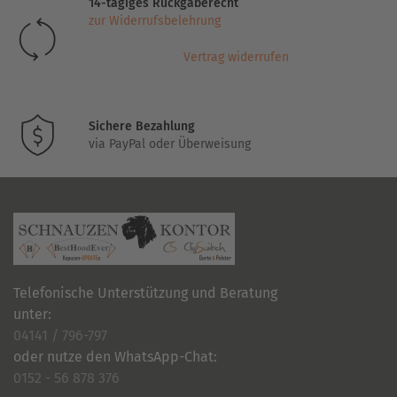
14-tägiges Rückgaberecht
können
zur Widerrufsbelehrung
auf
der
Vertrag widerrufen
Produktseite
gewählt
werden
Sichere Bezahlung
via PayPal oder Überweisung
Telefonische Unterstützung und Beratung
unter:
04141 / 796-797
oder nutze den WhatsApp-Chat:
0152 - 56 878 376