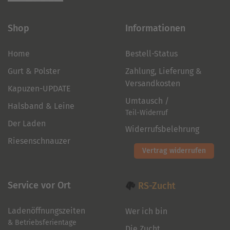
Shop
Informationen
Home
Bestell-Status
Gurt & Polster
Zahlung, Lieferung &
Versandkosten
Kapuzen-UPDATE
Umtausch /
Halsband & Leine
Teil-Widerruf
Der Laden
Widerrufsbelehrung
Riesenschnauzer
Vertrag widerrufen
Service vor Ort
RS-Zucht
Ladenöffnungszeiten
Wer ich bin
& Betriebsferientage
Die Zucht