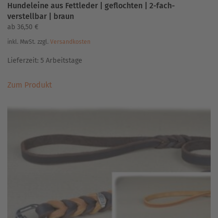
Hundeleine aus Fettleder | geflochten | 2-fach-
verstellbar | braun
ab
36,50
€
inkl. MwSt.
zzgl.
Versandkosten
Lieferzeit:
5 Arbeitstage
Dieses
Zum Produkt
Produkt
weist
mehrere
Varianten
auf.
Die
Optionen
können
auf
der
Produktseite
gewählt