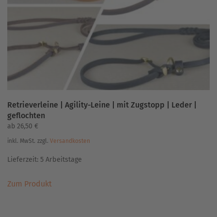
Retrieverleine | Agility-Leine | mit Zugstopp | Leder |
geflochten
ab
26,50
€
inkl. MwSt.
zzgl.
Versandkosten
Lieferzeit:
5 Arbeitstage
Dieses
Zum Produkt
Produkt
weist
mehrere