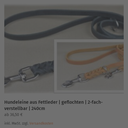
mehrere
Varianten
auf.
Die
Optionen
können
auf
der
Produktseite
gewählt
werden
Hundeleine aus Fettleder | geflochten | 2-fach-
verstellbar | 240cm
ab
36,50
€
inkl. MwSt.
zzgl.
Versandkosten