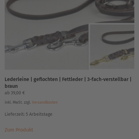
Optionen
können
auf
der
Produktseite
gewählt
werden
Lederleine | geflochten | Fettleder | 3-fach-verstellbar |
braun
ab
39,00
€
inkl. MwSt.
zzgl.
Versandkosten
Lieferzeit:
5 Arbeitstage
Dieses
Zum Produkt
Produkt
weist