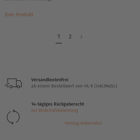
Dieses
Zum Produkt
Produkt
weist
mehrere
1
2
Varianten
auf.
Die
Optionen
können
auf
Versandkostenfrei
der
ab einem Bestellwert von 49,-€ (inkl.MwSt.)
Produktseite
gewählt
14-tägiges Rückgaberecht
werden
zur Widerrufsbelehrung
Vertrag widerrufen