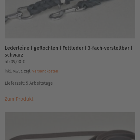
Produktseite
gewählt
werden
Lederleine | geflochten | Fettleder | 3-fach-verstellbar |
schwarz
ab
39,00
€
inkl. MwSt.
zzgl.
Versandkosten
Lieferzeit:
5 Arbeitstage
Dieses
Zum Produkt
Produkt
weist
mehrere
Varianten
auf.
Die