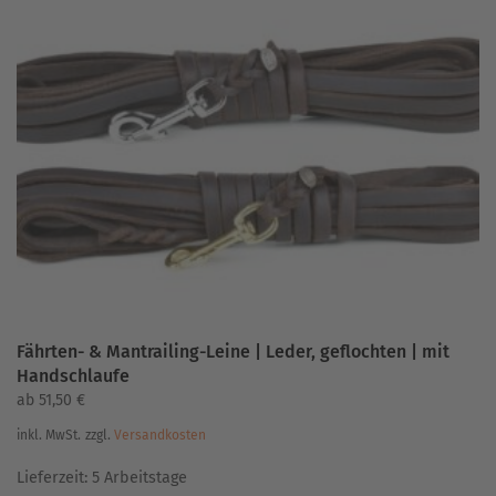
Varianten
auf.
Die
Optionen
können
auf
der
Produktseite
gewählt
werden
Fährten- & Mantrailing-Leine | Leder, geflochten | mit
Handschlaufe
ab
51,50
€
inkl. MwSt.
zzgl.
Versandkosten
Lieferzeit:
5 Arbeitstage