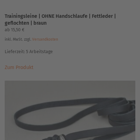
Trainingsleine | OHNE Handschlaufe | Fettleder |
geflochten | braun
ab
15,50
€
inkl. MwSt.
zzgl.
Versandkosten
Lieferzeit:
5 Arbeitstage
Dieses
Zum Produkt
Produkt
weist
mehrere
Varianten
auf.
Die
Optionen
können
auf
der