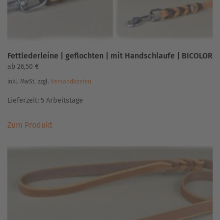
werden
Fettlederleine | geflochten | mit Handschlaufe | BICOLOR
ab
26,50
€
inkl. MwSt.
zzgl.
Versandkosten
Lieferzeit:
5 Arbeitstage
Dieses
Zum Produkt
Produkt
weist
mehrere
Varianten
auf.
Die
Optionen
können