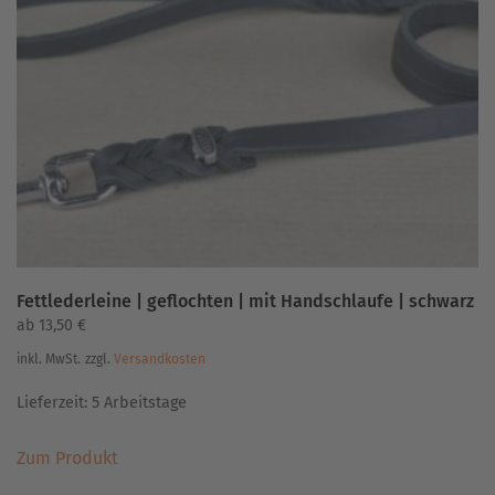
Die
Optionen
können
auf
der
Produktseite
gewählt
werden
Fettlederleine | geflochten | mit Handschlaufe | schwarz
ab
13,50
€
inkl. MwSt.
zzgl.
Versandkosten
Lieferzeit:
5 Arbeitstage
Dieses
Zum Produkt
Produkt
weist