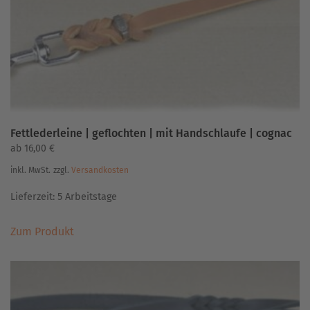
auf
der
Produktseite
gewählt
werden
Fettlederleine | geflochten | mit Handschlaufe | cognac
ab
16,00
€
inkl. MwSt.
zzgl.
Versandkosten
Lieferzeit:
5 Arbeitstage
Dieses
Zum Produkt
Produkt
weist
mehrere
Varianten
auf.