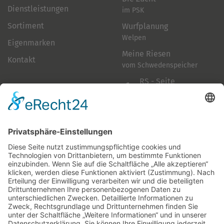
Dienstleistungen
im PSK
Sortiment
Wurfplanung
Welpen
Eigenmarken
Meine Riesen
Kontakt
vom Schwedenspeicher
RS - Seite
auf Facebook
Folge mir
Zahlungsarten
& Vorab-Überweisung