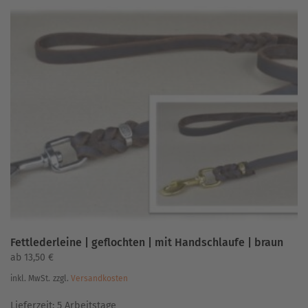
mehrere
Varianten
auf.
Die
Optionen
können
auf
der
Produktseite
gewählt
werden
Fettlederleine | geflochten | mit Handschlaufe | braun
ab
13,50
€
inkl. MwSt.
zzgl.
Versandkosten
Lieferzeit:
5 Arbeitstage