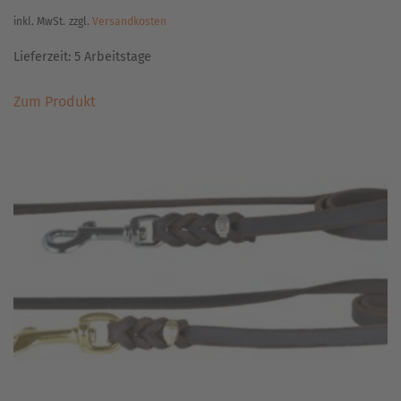
inkl. MwSt.
zzgl.
Versandkosten
Lieferzeit:
5 Arbeitstage
Dieses
Zum Produkt
Produkt
weist
mehrere
Varianten
auf.
Die
Optionen
können
auf
der
Produktseite
gewählt
werden