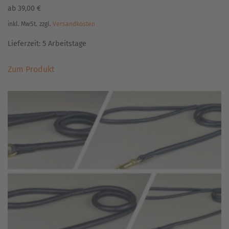
ab
39,00
€
inkl. MwSt.
zzgl.
Versandkosten
Lieferzeit:
5 Arbeitstage
Dieses
Zum Produkt
Produkt
weist
mehrere
Varianten
auf.
Die
Optionen
können
auf
der
Produktseite
gewählt
werden