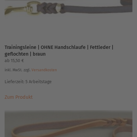
Produktseite
gewählt
werden
Trainingsleine | OHNE Handschlaufe | Fettleder |
geflochten | braun
ab
15,50
€
inkl. MwSt.
zzgl.
Versandkosten
Lieferzeit:
5 Arbeitstage
Dieses
Zum Produkt
Produkt
weist
mehrere
Varianten
auf.
Die