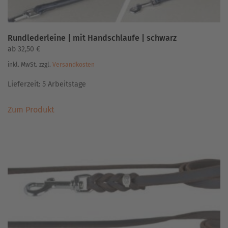
Rundlederleine | mit Handschlaufe | schwarz
ab
32,50
€
inkl. MwSt.
zzgl.
Versandkosten
Lieferzeit:
5 Arbeitstage
Dieses
Zum Produkt
Produkt
weist
mehrere
Varianten
auf.
Die
Optionen
können
auf
der