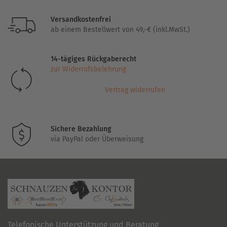
mehrere
Varianten
Versandkostenfrei
auf.
ab einem Bestellwert von 49,-€ (inkl.MwSt.)
Die
Optionen
14-tägiges Rückgaberecht
können
zur Widerrufsbelehrung
auf
der
Vertrag widerrufen
Produktseite
gewählt
werden
Sichere Bezahlung
via PayPal oder Überweisung
Telefonische Unterstützung und Beratung