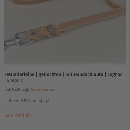
Optionen
können
auf
der
Produktseite
gewählt
werden
Fettlederleine | geflochten | mit Handschlaufe | cognac
ab
16,00
€
inkl. MwSt.
zzgl.
Versandkosten
Lieferzeit:
5 Arbeitstage
Dieses
Zum Produkt
Produkt
weist