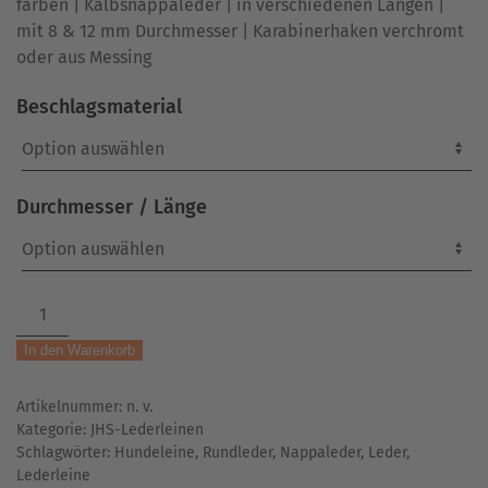
farben | Kalbsnappaleder | in verschiedenen Längen |
mit 8 & 12 mm Durchmesser | Karabinerhaken verchromt
oder aus Messing
Beschlagsmaterial
Durchmesser / Länge
Rundlederleine
|
In den Warenkorb
mit
Handschlaufe
Artikelnummer:
n. v.
|
Kategorie:
JHS-Lederleinen
cognac
Schlagwörter:
Hundeleine
,
Rundleder
,
Nappaleder
,
Leder
,
Menge
Lederleine