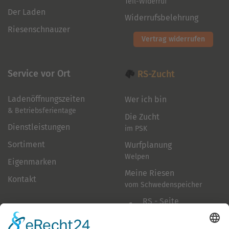
Teil-Widerruf
Der Laden
Widerrufsbelehrung
Riesenschnauzer
Vertrag widerrufen
Service vor Ort
RS-Zucht
Ladenöffnungszeiten
Wer ich bin
& Betriebsferientage
Die Zucht
Dienstleistungen
im PSK
Sortiment
Wurfplanung
Welpen
Eigenmarken
Meine Riesen
Kontakt
vom Schwedenspeicher
RS - Seite
auf Facebook