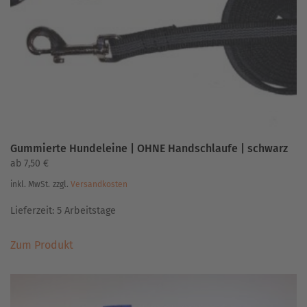
Gummierte Hundeleine | OHNE Handschlaufe | schwarz
ab
7,50
€
inkl. MwSt.
zzgl.
Versandkosten
Lieferzeit:
5 Arbeitstage
Dieses
Zum Produkt
Produkt
weist
mehrere
Varianten