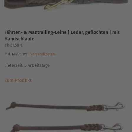
werden
Fährten- & Mantrailing-Leine | Leder, geflochten | mit
Handschlaufe
ab
51,50
€
inkl. MwSt.
zzgl.
Versandkosten
Lieferzeit:
5 Arbeitstage
Dieses
Zum Produkt
Produkt
weist
mehrere
Varianten
auf.
Die
Optionen
können