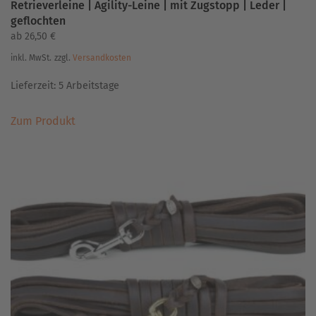
Retrieverleine | Agility-Leine | mit Zugstopp | Leder |
geflochten
ab
26,50
€
inkl. MwSt.
zzgl.
Versandkosten
Lieferzeit:
5 Arbeitstage
Dieses
Zum Produkt
Produkt
weist
mehrere
Varianten
auf.
Die
Optionen
können
auf
der
Produktseite
gewählt