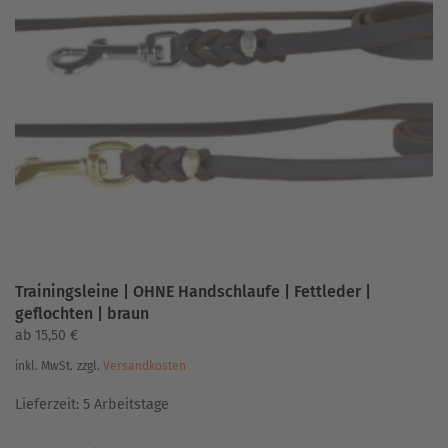
auf.
Die
Optionen
können
auf
der
Produktseite
gewählt
werden
Trainingsleine | OHNE Handschlaufe | Fettleder |
geflochten | braun
ab
15,50
€
inkl. MwSt.
zzgl.
Versandkosten
Lieferzeit:
5 Arbeitstage
Dieses