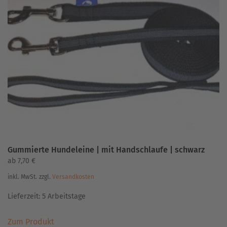
auf.
Die
Optionen
können
auf
der
Produktseite
gewählt
werden
Gummierte Hundeleine | mit Handschlaufe | schwarz
ab
7,70
€
inkl. MwSt.
zzgl.
Versandkosten
Lieferzeit:
5 Arbeitstage
Dieses
Zum Produkt
Produkt