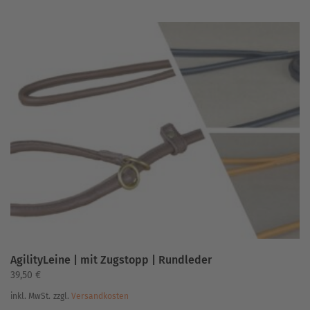
weist
mehrere
Varianten
auf.
Die
Optionen
können
auf
der
Produktseite
gewählt
werden
AgilityLeine | mit Zugstopp | Rundleder
39,50
€
inkl. MwSt.
zzgl.
Versandkosten