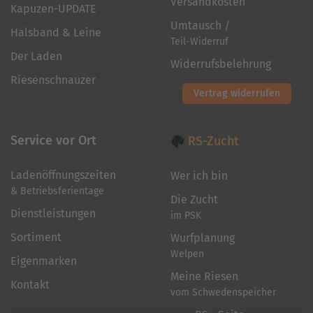
Versandkosten
Kapuzen-UPDATE
Umtausch /
Halsband & Leine
Teil-Widerruf
Der Laden
Widerrufsbelehrung
Riesenschnauzer
Vertrag widerrufen
Service vor Ort
RS-Zucht
Ladenöffnungszeiten
Wer ich bin
& Betriebsferientage
Die Zucht
Dienstleistungen
im PSK
Sortiment
Wurfplanung
Welpen
Eigenmarken
Meine Riesen
Kontakt
vom Schwedenspeicher