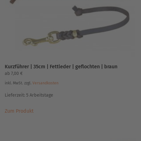
auf
der
Produktseite
gewählt
werden
Kurzführer | 35cm | Fettleder | geflochten | braun
ab
7,00
€
inkl. MwSt.
zzgl.
Versandkosten
Lieferzeit:
5 Arbeitstage
Dieses
Zum Produkt
Produkt
weist
mehrere
Varianten