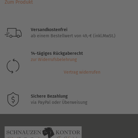
Zum Produkt
Produkt
weist
mehrere
Varianten
Versandkostenfrei
auf.
ab einem Bestellwert von 49,-€ (inkl.MwSt.)
Die
Optionen
14-tägiges Rückgaberecht
können
zur Widerrufsbelehrung
auf
der
Vertrag widerrufen
Produktseite
gewählt
werden
Sichere Bezahlung
via PayPal oder Überweisung