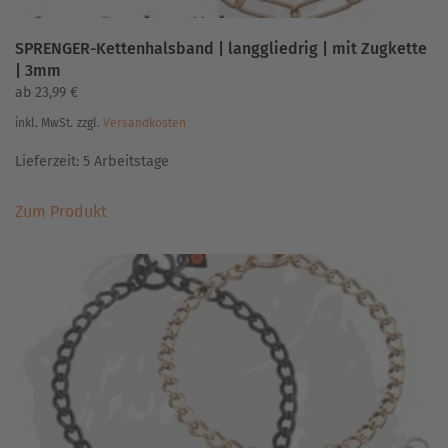
SPRENGER-Kettenhalsband | langgliedrig | mit Zugkette
| 3mm
ab
23,99
€
inkl. MwSt.
zzgl.
Versandkosten
Lieferzeit:
5 Arbeitstage
Dieses
Zum Produkt
Produkt
weist
mehrere
Varianten
auf.
Die
Optionen
können
auf
der