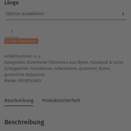
Länge
Gummierte
Hundeleine
In den Warenkorb
|
mit
Artikelnummer:
n. v.
Handschlaufe
Kategorien:
Gummierte Führleinen aus Nylon
,
Halsband & Leine
|
Schlagwörter:
Hundeleine
,
Arbeitsleine
,
gummiert
,
Nylon
,
schwarz
gummierte Nyloneine
Menge
Marke:
SPORTHUND
Beschreibung
Produktsicherheit
Beschreibung