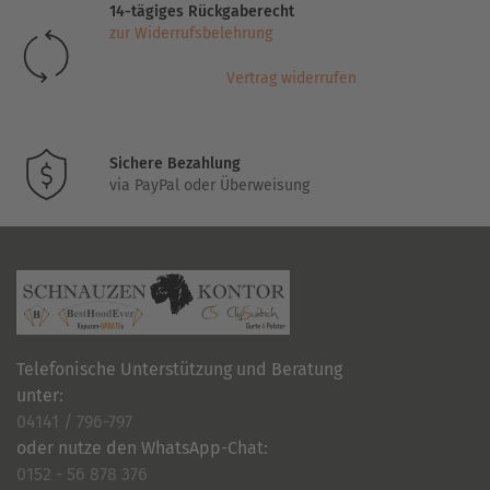
14-tägiges Rückgaberecht
können
zur Widerrufsbelehrung
auf
der
Vertrag widerrufen
Produktseite
gewählt
werden
Sichere Bezahlung
via PayPal oder Überweisung
Telefonische Unterstützung und Beratung
unter:
04141 / 796-797
oder nutze den WhatsApp-Chat:
0152 - 56 878 376