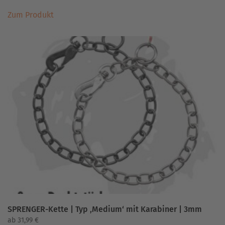
Dieses
Zum Produkt
Produkt
weist
mehrere
Varianten
auf.
Die
Optionen
können
auf
der
Produktseite
gewählt
werden
SPRENGER-Kette | Typ ‚Medium‘ mit Karabiner | 3mm
ab
31,99
€