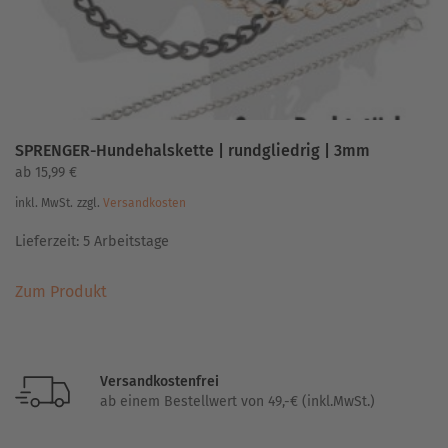
Produktseite
gewählt
werden
SPRENGER-Hundehalskette | rundgliedrig | 3mm
ab
15,99
€
inkl. MwSt.
zzgl.
Versandkosten
Lieferzeit:
5 Arbeitstage
Dieses
Zum Produkt
Produkt
weist
mehrere
Varianten
Versandkostenfrei
auf.
ab einem Bestellwert von 49,-€ (inkl.MwSt.)
Die
Optionen