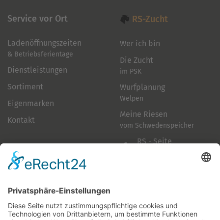
Service vor Ort
RS-Zucht
Ladenöffnungszeiten
Wer ich bin
& Betriebsferientage
Die Zucht
Dienstleistungen
im PSK
Sortiment
Wurfplanung
Welpen
Eigenmarken
Meine Riesen
Kontakt
vom Schwedenspeicher
RS - Seite
auf Facebook
Folge mir