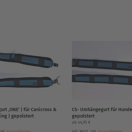
urt ‚ONE‘ | für Canicross &
CS- Umhängegurt für Hunde
ing | gepolstert
gepolstert
ab
44,95
€
zzgl.
Versandkosten
inkl. MwSt.
zzgl.
Versandkosten