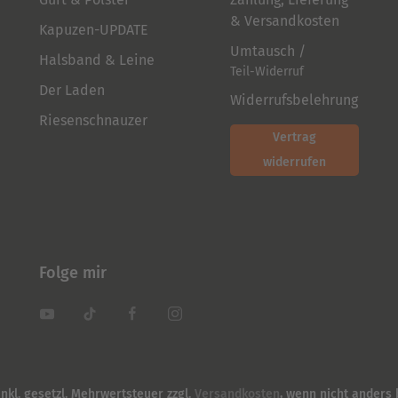
& Versandkosten
Kapuzen-UPDATE
Umtausch /
Halsband & Leine
Teil-Widerruf
Der Laden
Widerrufsbelehrung
Riesenschnauzer
Vertrag
widerrufen
Folge mir
inkl. gesetzl. Mehrwertsteuer zzgl.
Versandkosten
, wenn nicht anders