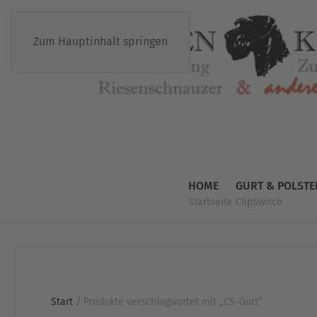
Zum Hauptinhalt springen
HOME
GURT & POLSTE
Startseite
ClipSwitch
Start
/ Produkte verschlagwortet mit „CS-Gurt“