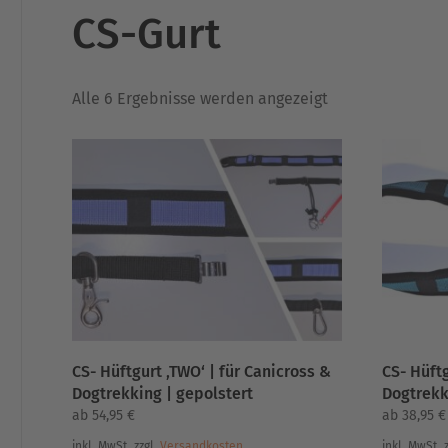
CS-Gurt
Nach
Alle 6 Ergebnisse werden angezeigt
Aktualität
sortiert
CS- Hüftgurt ‚TWO‘ | für Canicross &
CS- Hüftg
Dogtrekking | gepolstert
Dogtrekk
ab
54,95
€
ab
38,95
€
inkl. MwSt.
zzgl.
Versandkosten
inkl. MwSt.