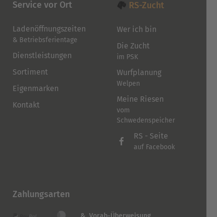
gewählt
Service vor Ort
RS-Zucht
werden
Ladenöffnungszeiten
Wer ich bin
& Betriebsferientage
Die Zucht
Dienstleistungen
im PSK
Sortiment
Wurfplanung
Welpen
Eigenmarken
Meine Riesen
Kontakt
vom
Schwedenspeicher
RS - Seite
auf Facebook
Zahlungsarten
& Vorab-Überweisung