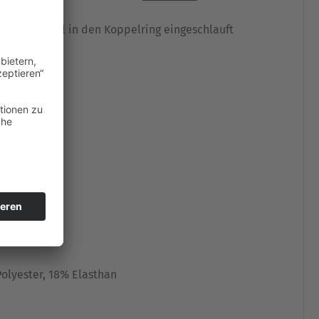
schnurkordel in den Koppelring eingeschlauft
olyester, 18% Elasthan