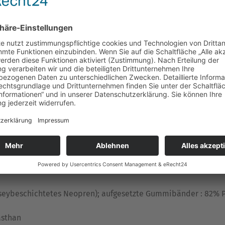
cht mehr möglich !
räglich ein sich schnell öffnender Panikhaken über eine Reep
ktabbildungen)
lauft, inkl. 2 CS-Haken, 1 Schieber, 1 Gummischlaufe
fen in gewählter Länge
seybeschichtetes Neopren); aufgesetzte Gummibänder : 82% P
asthan