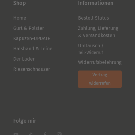
gewählt
werden
Shop
Informationen
werden
Home
Bestell-Status
Gurt & Polster
Zahlung, Lieferung
& Versandkosten
Kapuzen-UPDATE
Umtausch /
Halsband & Leine
Teil-Widerruf
Der Laden
Widerrufsbelehrung
Riesenschnauzer
Vertrag
widerrufen
Folge mir