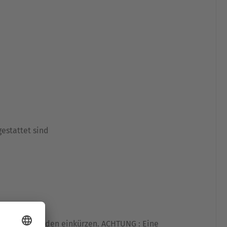
estattet sind
urch abschneiden einkürzen.
ACHTUNG :
Eine