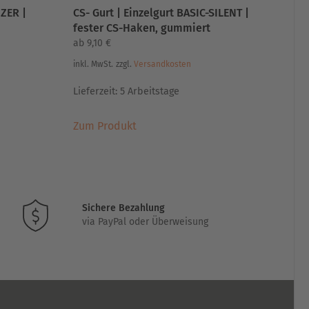
ZER |
CS- Gurt | Einzelgurt BASIC-SILENT |
fester CS-Haken, gummiert
ab
9,10
€
inkl. MwSt.
zzgl.
Versandkosten
Lieferzeit:
5 Arbeitstage
Dieses
Zum Produkt
Produkt
weist
mehrere
Varianten
auf.
Sichere Bezahlung
Die
via PayPal oder Überweisung
Optionen
können
auf
der
Produktseite