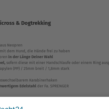
nicross & Dogtrekking
aus Neopren
mit dem Hund, die Hände frei zu haben
pren
in der Länge Deiner Wahl
el,
sofern diese mit einer Handschlaufe oder einem Ring ausg
opylen (PP) / 25mm breit / 1,8mm stark
auswechselbarem Karabinerhaken
hwertigem Edelstahl
der Fa. SPRENGER
h zu lang sein, so kannst Du das Gurtband selbst problemlos d