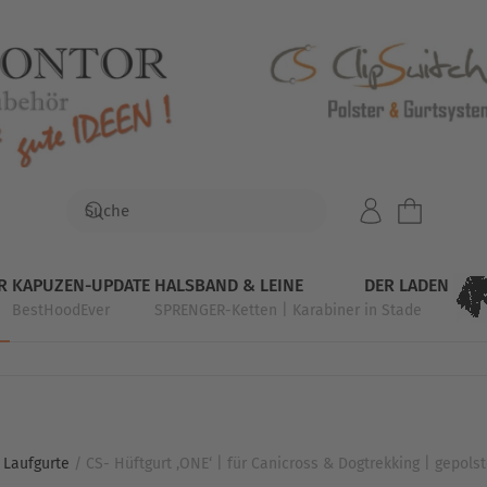
R
KAPUZEN-UPDATE
HALSBAND & LEINE
DER LADEN
BestHoodEver
SPRENGER-Ketten | Karabiner
in Stade
 Laufgurte
/ CS- Hüftgurt ‚ONE‘ | für Canicross & Dogtrekking | gepolst