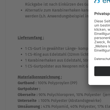
Rückgabe ist nach Einkürzen des Gurtbandes ni
Alternativ zum Karabinerhaken kann auch nacht
werden (s.h. Anwendungsbeispiel in den Produ
Lieferumfang :
1 CS-Gurt in gewählter Länge- komplett eingesch
1 CS-Ring aus Edelstahl (32mm lichte Weite)
1 Karabinerhaken aus Edelstahl, 50mm
1 CS-Gurtpolster aus Neopren mit Gummischlau
Materialkennzeichnung :
Gurtband :
100% Polyproylen (PP)
Gurtpolster :
Oberseite :
90% Polychloropren, 10% Polyester (jer
Unterseite :
100% Polyester (Abstandsgewirke)
Umsäumung :
43% Polyamid, 40% Polyester, 17% El