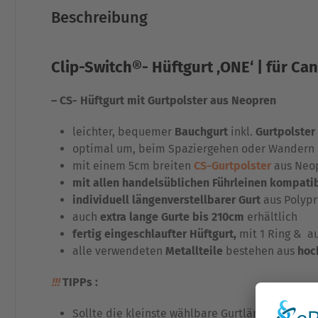
Beschreibung
Clip-Switch®- Hüftgurt ‚ONE‘ | für Ca
– CS- Hüftgurt mit Gurtpolster aus Neopren
leichter, bequemer
Bauchgurt
inkl.
Gurtpolster
optimal um, beim Spaziergehen oder Wandern 
mit einem 5cm breiten
CS-Gurtpolster
aus Neo
mit allen handelsüblichen Führleinen kompatib
individuell längenverstellbarer Gurt
aus Polypr
auch
extra lange Gurte bis 210cm
erhältlich
fertig eingeschlaufter Hüftgurt,
mit 1 Ring & 
alle verwendeten
Metallteile
bestehen aus
hoc
!!!
TIPPs :
Sollte die kleinste wählbare Gurtlänge für Dic