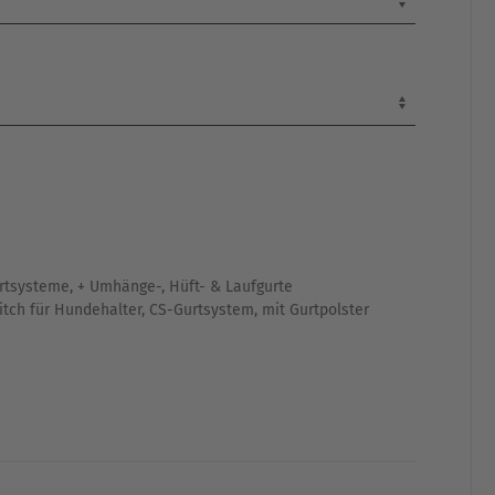
rtsysteme
,
+ Umhänge-, Hüft- & Laufgurte
itch für Hundehalter
,
CS-Gurtsystem
,
mit Gurtpolster