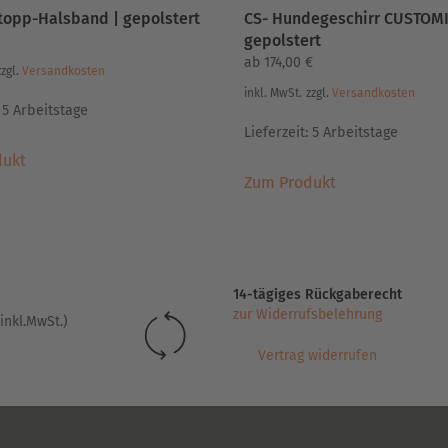
topp-Halsband | gepolstert
CS- Hundegeschirr CUSTOMI
gepolstert
ab
174,00
€
zzgl.
Versandkosten
inkl. MwSt.
zzgl.
Versandkosten
:
5 Arbeitstage
Lieferzeit:
5 Arbeitstage
Dieses
dukt
Dieses
Produkt
Zum Produkt
Produkt
weist
weist
mehrere
mehrere
Varianten
Varianten
auf.
auf.
Die
14-tägiges Rückgaberecht
Die
Optionen
zur Widerrufsbelehrung
inkl.MwSt.)
Optionen
können
können
auf
Vertrag widerrufen
auf
der
der
Produktseite
Produktseite
gewählt