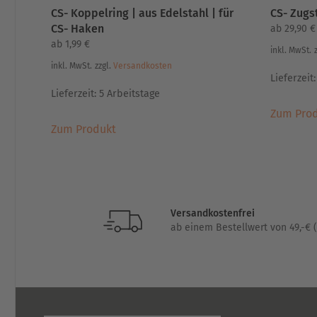
CS- Koppelring | aus Edelstahl | für
CS- Zugs
CS- Haken
ab
29,90
€
ab
1,99
€
inkl. MwSt.
inkl. MwSt.
zzgl.
Versandkosten
Lieferzeit
Lieferzeit:
5 Arbeitstage
Zum Pro
Dieses
Zum Produkt
Produkt
weist
mehrere
Varianten
auf.
Versandkostenfrei
Die
ab einem Bestellwert von 49,-€ (
Optionen
können
auf
der
Produktseite