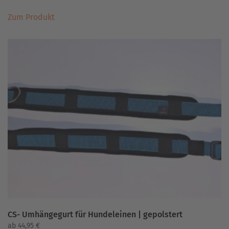
Dieses
Zum Produkt
Produkt
weist
mehrere
Varianten
auf.
Die
Optionen
können
auf
der
Produktseite
gewählt
werden
CS- Umhängegurt für Hundeleinen | gepolstert
ab
44,95
€