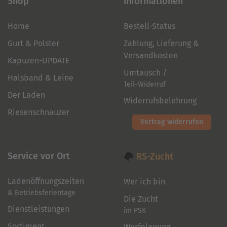
Shop
Informationen
Home
Bestell-Status
Gurt & Polster
Zahlung, Lieferung &
Versandkosten
Kapuzen-UPDATE
Umtausch /
Halsband & Leine
Teil-Widerruf
Der Laden
Widerrufsbelehrung
Riesenschnauzer
Vertrag widerrufen
Service vor Ort
RS-Zucht
Ladenöffnungszeiten
Wer ich bin
& Betriebsferientage
Die Zucht
Dienstleistungen
im PSK
Sortiment
Wurfplanung