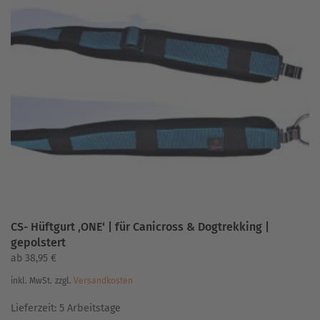
Varianten
auf.
Die
Optionen
können
auf
der
Produktseite
gewählt
werden
CS- Hüftgurt ‚ONE‘ | für Canicross & Dogtrekking |
gepolstert
ab
38,95
€
inkl. MwSt.
zzgl.
Versandkosten
Lieferzeit:
5 Arbeitstage