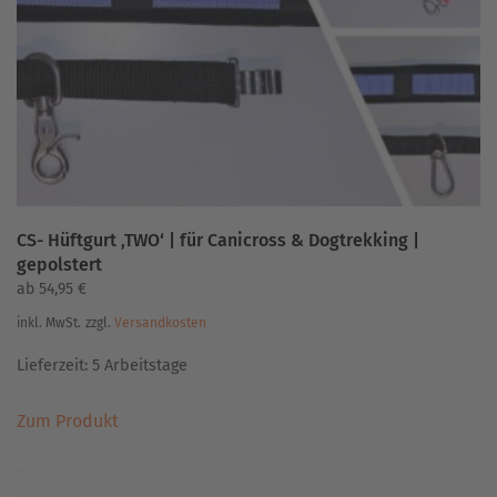
CS- Hüftgurt ‚TWO‘ | für Canicross & Dogtrekking |
gepolstert
ab
54,95
€
inkl. MwSt.
zzgl.
Versandkosten
Lieferzeit:
5 Arbeitstage
Dieses
Zum Produkt
Produkt
weist
mehrere