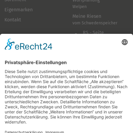
Welpen
Eigenmarken
Meine Riesen
Kontakt
vom Schwedenspeicher
RS - Seite
auf Facebook
Folge mir
Zahlungsarten
& Vorab-Überweisung
Alle Preise inkl. gesetzl. Mehrwertsteuer zzgl.
Versandkosten
,
wenn nicht anders beschrieben