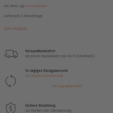
inkl. MwSt.
zzgl.
Versandkosten
Lieferzeit:
5 Arbeitstage
Dieses
Zum Produkt
Produkt
weist
mehrere
Varianten
Versandkostenfrei
auf.
ab einem Bestellwert von 49,-€ (inkl.MwSt.)
Die
Optionen
14-tägiges Rückgaberecht
können
zur Widerrufsbelehrung
auf
der
Vertrag widerrufen
Produktseite
gewählt
werden
Sichere Bezahlung
via PayPal oder Überweisung