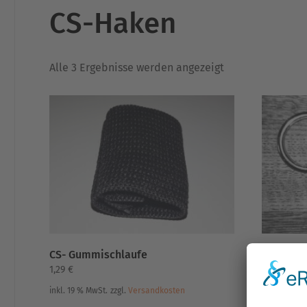
CS-Haken
Nach
Alle 3 Ergebnisse werden angezeigt
Aktualität
sortiert
CS- Gummischlaufe
CS- Koppe
CS- Hak
1,29
€
ab
1,99
€
inkl. 19 % MwSt.
zzgl.
Versandkosten
inkl. MwSt.