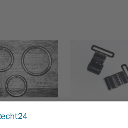
lring | aus Edelstahl | für
CS- Haken | Karabinerhake
en
Edelstahl
ab
3,99
€
zzgl.
Versandkosten
inkl. MwSt.
zzgl.
Versandkosten