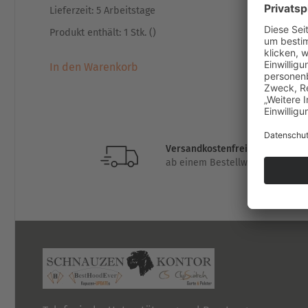
Lieferzeit:
5 Arbeitstage
Lieferzeit
Produkt enthält: 1
Stk.
()
Zum Pro
In den Warenkorb
Versandkostenfrei
ab einem Bestellwert von 49,-€ (