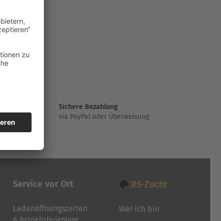
Sichere Bezahlung
via PayPal oder Überweisung
Service vor Ort
RS-Zucht
Ladenöffnungszeiten
Wer ich bin
& Betriebsferientage