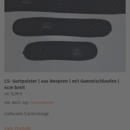
CS- Gurtpolster | aus Neopren | mit Gummischlaufen |
4cm breit
ab
12,99
€
inkl. MwSt.
zzgl.
Versandkosten
Lieferzeit:
5 Arbeitstage
Dieses
Zum Produkt
Produkt