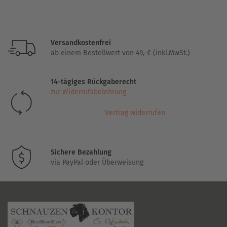
weist
mehrere
Varianten
Versandkostenfrei
auf.
ab einem Bestellwert von 49,-€ (inkl.MwSt.)
Die
Optionen
14-tägiges Rückgaberecht
können
zur Widerrufsbelehrung
auf
der
Vertrag widerrufen
Produktseite
gewählt
werden
Sichere Bezahlung
via PayPal oder Überweisung