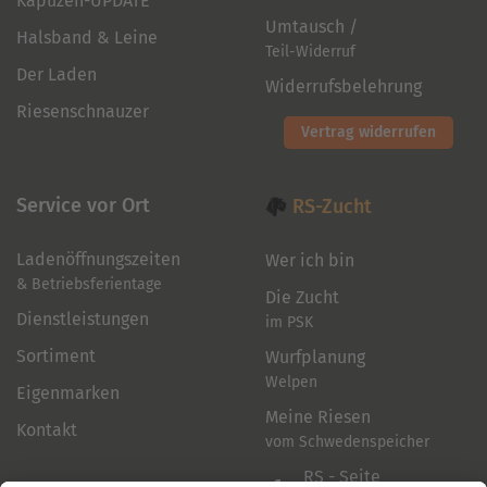
Kapuzen-UPDATE
Umtausch /
Halsband & Leine
Teil-Widerruf
Der Laden
Widerrufsbelehrung
Riesenschnauzer
Vertrag widerrufen
Service vor Ort
RS-Zucht
Ladenöffnungszeiten
Wer ich bin
& Betriebsferientage
Die Zucht
Dienstleistungen
im PSK
Sortiment
Wurfplanung
Welpen
Eigenmarken
Meine Riesen
Kontakt
vom Schwedenspeicher
RS - Seite