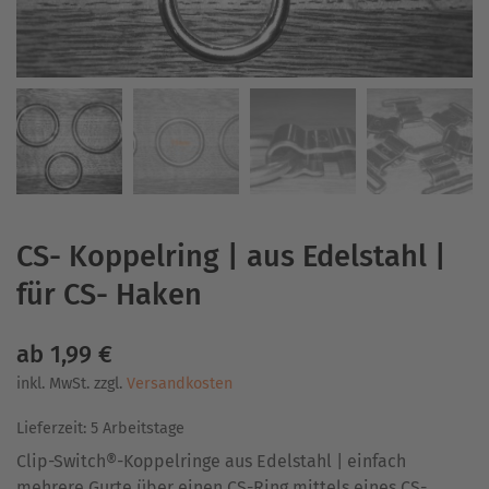
CS- Koppelring | aus Edelstahl |
für CS- Haken
ab
1,99
€
inkl. MwSt.
zzgl.
Versandkosten
Lieferzeit:
5 Arbeitstage
Clip-Switch®-Koppelringe aus Edelstahl | einfach
mehrere Gurte über einen CS-Ring mittels eines CS-