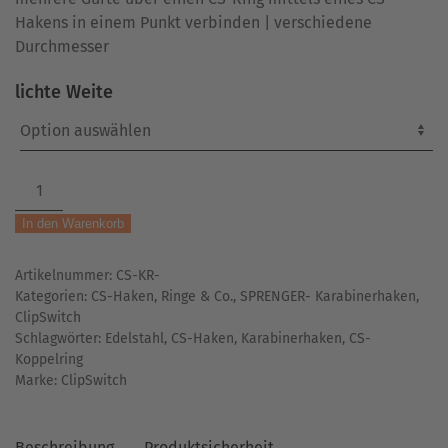
Hakens in einem Punkt verbinden | verschiedene
Durchmesser
lichte Weite
CS-
Koppelring
In den Warenkorb
|
aus
Artikelnummer:
CS-KR-
Edelstahl
Kategorien:
CS-Haken, Ringe & Co.
,
SPRENGER- Karabinerhaken
,
|
ClipSwitch
für
Schlagwörter:
Edelstahl
,
CS-Haken
,
Karabinerhaken
,
CS-
CS-
Koppelring
Haken
Marke:
ClipSwitch
Menge
Beschreibung
Produktsicherheit