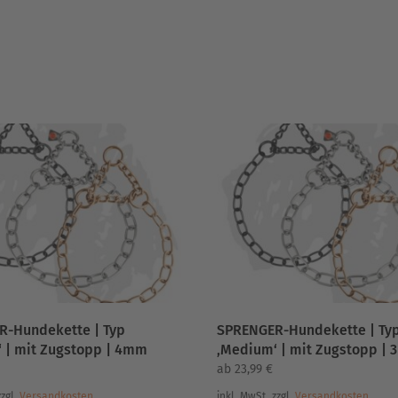
R-Hundekette | Typ
SPRENGER-Hundekette | Ty
 | mit Zugstopp | 4mm
‚Medium‘ | mit Zugstopp |
ab
23,99
€
zzgl.
Versandkosten
inkl. MwSt.
zzgl.
Versandkosten