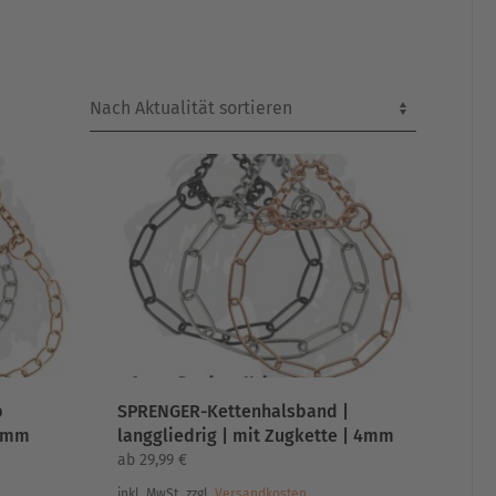
p
SPRENGER-Kettenhalsband |
 3mm
langgliedrig | mit Zugkette | 4mm
ab
29,99
€
inkl. MwSt.
zzgl.
Versandkosten