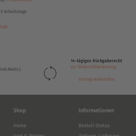
zzgl.
Versandkosten
:
5 Arbeitstage
Dieses
dukt
Produkt
weist
mehrere
Varianten
auf.
14-tägiges Rückgaberecht
Die
zur Widerrufsbelehrung
inkl.MwSt.)
Optionen
können
Vertrag widerrufen
auf
der
Produktseite
gewählt
Shop
Informationen
werden
Home
Bestell-Status
Gurt & Polster
Zahlung, Lieferung