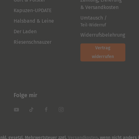
& Versandkosten
Kapuzen-UPDATE
Umtausch /
Halsband & Leine
Teil-Widerruf
Der Laden
Widerrufsbelehrung
Riesenschnauzer
Vertrag
widerrufen
Folge mir
inkl. gesetzl. Mehrwertsteuer zzgl.
Versandkosten
, wenn nicht anders