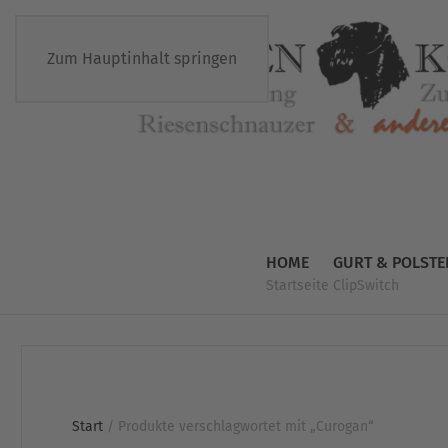
Zum Hauptinhalt springen
HOME
GURT & POLSTE
Startseite
ClipSwitch
Start
/ Produkte verschlagwortet mit „Curogan“