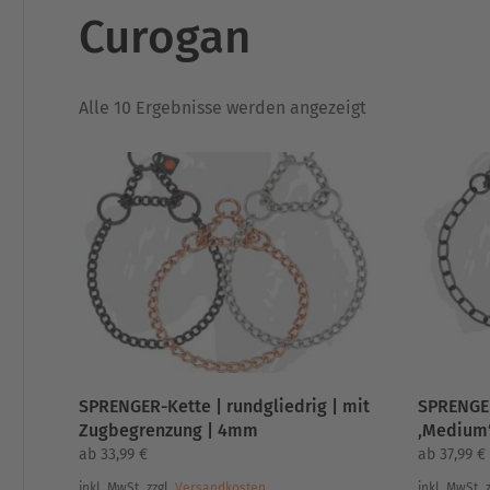
Curogan
Nach
Alle 10 Ergebnisse werden angezeigt
Aktualität
sortiert
SPRENGER-Kette | rundgliedrig | mit
SPRENGE
Zugbegrenzung | 4mm
‚Medium‘
ab
33,99
€
ab
37,99
€
inkl. MwSt.
zzgl.
Versandkosten
inkl. MwSt.