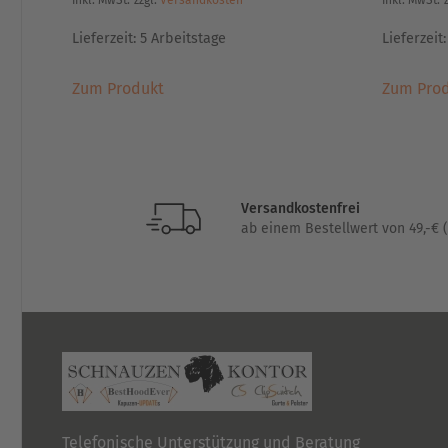
inkl. MwSt.
zzgl.
Versandkosten
inkl. MwSt.
Lieferzeit:
5 Arbeitstage
Lieferzeit
Dieses
Zum Produkt
Zum Pro
Produkt
weist
mehrere
Varianten
auf.
Versandkostenfrei
Die
ab einem Bestellwert von 49,-€ (
Optionen
können
auf
der
Produktseite
gewählt
werden
Telefonische Unterstützung und Beratung