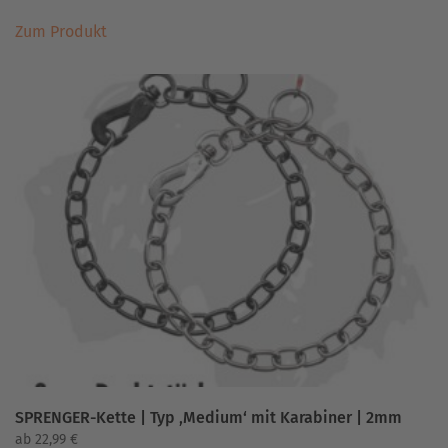
Dieses
Zum Produkt
Produkt
weist
mehrere
Varianten
auf.
Die
Optionen
können
auf
der
Produktseite
gewählt
werden
SPRENGER-Kette | Typ ‚Medium‘ mit Karabiner | 2mm
ab
22,99
€