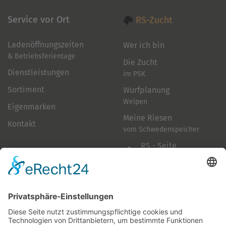
Service vor Ort
RS-Zucht
Ladenöffnungszeiten
Wer ich bin
& Betriebsferientage
Die Zucht
Dienstleistungen
im PSK
Sortiment
Wurfplanung
Welpen
Eigenmarken
Meine Riesen
Kontakt
vom Schwedenspeicher
RS - Seite
auf Facebook
Folge mir