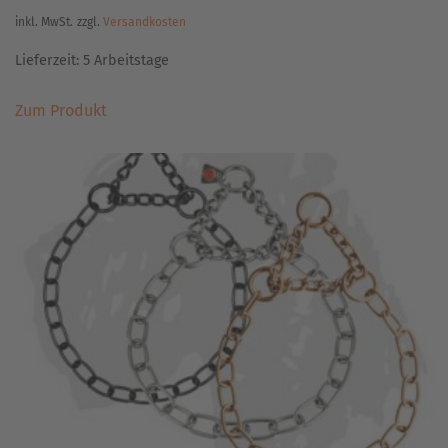
inkl. MwSt.
zzgl.
Versandkosten
Lieferzeit:
5 Arbeitstage
Dieses
Zum Produkt
Produkt
weist
mehrere
Varianten
auf.
Die
Optionen
können
auf
der
Produktseite
gewählt
werden