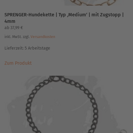
SPRENGER-Hundekette | Typ ‚Medium‘ | mit Zugstopp |
4mm
ab
37,99
€
inkl. MwSt.
zzgl.
Versandkosten
Lieferzeit:
5 Arbeitstage
Dieses
Zum Produkt
Produkt
weist
mehrere
Varianten
auf.
Die
Optionen
können
auf
der