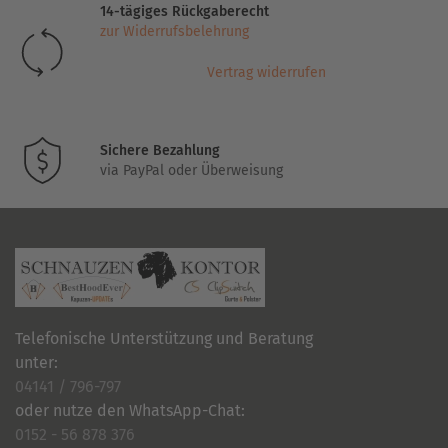
14-tägiges Rückgaberecht
können
zur Widerrufsbelehrung
auf
der
Vertrag widerrufen
Produktseite
gewählt
werden
Sichere Bezahlung
via PayPal oder Überweisung
Telefonische Unterstützung und Beratung
unter:
04141 / 796-797
oder nutze den WhatsApp-Chat:
0152 - 56 878 376