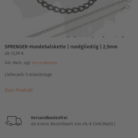
Produktseite
gewählt
werden
SPRENGER-Hundehalskette | rundgliedrig | 2,5mm
ab
13,99
€
inkl. MwSt.
zzgl.
Versandkosten
Lieferzeit:
5 Arbeitstage
Dieses
Zum Produkt
Produkt
weist
mehrere
Varianten
Versandkostenfrei
auf.
ab einem Bestellwert von 49,-€ (inkl.MwSt.)
Die
Optionen