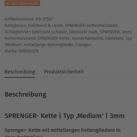
In den Warenkorb
|
Typ
Artikelnummer:
HS-51541
'Medium'
Kategorien:
Halsband & Leine
,
SPRENGER-Kettenhalsband
|
Schlagwörter:
Edelstahl schwarz
,
Edelstahl matt
,
SPRENGER
,
3mm
,
3mm
Kettenhalsband
,
SPRENGER-Kette
,
Hundehalskette
,
Edelstahl
,
Typ
Menge
'Medium'
,
mittellange Kettenglieder
,
Curogan
Marke:
SPRENGER
Beschreibung
Produktsicherheit
Beschreibung
SPRENGER- Kette | Typ ‚Medium‘ | 3mm
Sprenger- Kette mit mittellangen Kettengliedern in