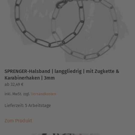
können
auf
der
Produktseite
gewählt
werden
SPRENGER-Halsband | langgliedrig | mit Zugkette &
Karabinerhaken | 3mm
ab
32,49
€
inkl. MwSt.
zzgl.
Versandkosten
Lieferzeit:
5 Arbeitstage
Dieses
Zum Produkt
Produkt
weist