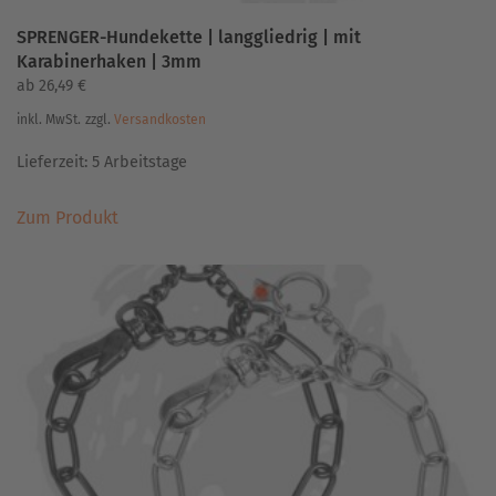
SPRENGER-Hundekette | langgliedrig | mit
Karabinerhaken | 3mm
ab
26,49
€
inkl. MwSt.
zzgl.
Versandkosten
Lieferzeit:
5 Arbeitstage
Dieses
Zum Produkt
Produkt
weist
mehrere
Varianten
auf.
Die
Optionen
können
auf
der
Produktseite