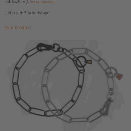
inkl. MwSt.
zzgl.
Versandkosten
Lieferzeit:
5 Arbeitstage
Dieses
Zum Produkt
Produkt
weist
mehrere
Varianten
auf.
Die
Optionen
können
auf
der
Produktseite
gewählt
werden