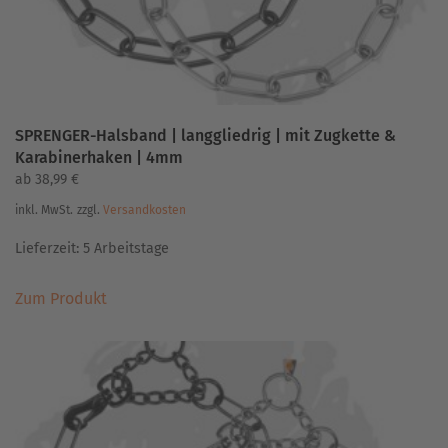
gewählt
werden
SPRENGER-Halsband | langgliedrig | mit Zugkette &
Karabinerhaken | 4mm
ab
38,99
€
inkl. MwSt.
zzgl.
Versandkosten
Lieferzeit:
5 Arbeitstage
Dieses
Zum Produkt
Produkt
weist
mehrere
Varianten
auf.
Die
Optionen