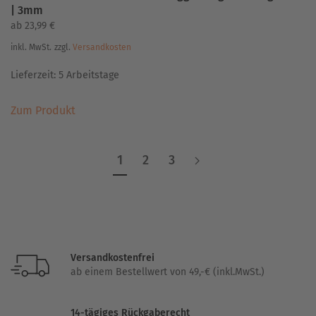
| 3mm
ab
23,99
€
inkl. MwSt.
zzgl.
Versandkosten
Lieferzeit:
5 Arbeitstage
Dieses
Zum Produkt
Produkt
weist
mehrere
1
2
3
Varianten
auf.
Die
Optionen
können
auf
Versandkostenfrei
der
ab einem Bestellwert von 49,-€ (inkl.MwSt.)
Produktseite
gewählt
14-tägiges Rückgaberecht
werden