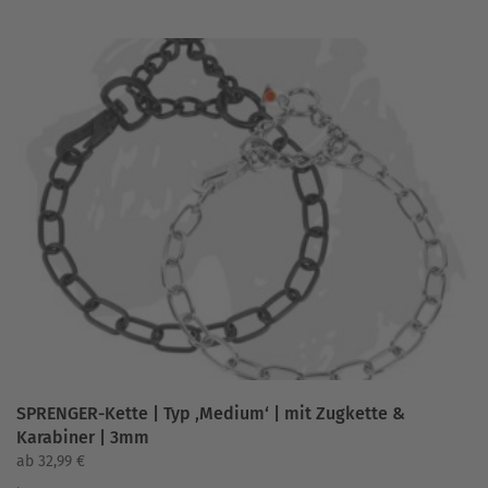
weist
mehrere
Varianten
auf.
Die
Optionen
können
auf
der
Produktseite
gewählt
werden
SPRENGER-Kette | Typ ‚Medium‘ | mit Zugkette &
Karabiner | 3mm
ab
32,99
€