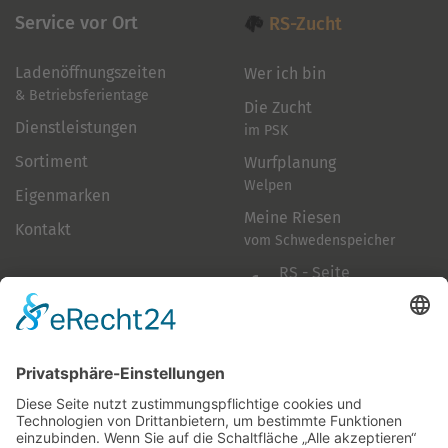
Service vor Ort
RS-Zucht
Ladenöffnungszeiten
Wer ich bin
& Betriebsferientage
Die Zucht
Dienstleistungen
im PSK
Sortiment
Wurfplanung
Welpen
Eigenmarken
Meine Riesen
Kontakt
vom Schwedenspeicher
RS - Seite
auf Facebook
Folge mir