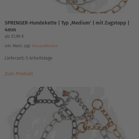
SPRENGER-Hundekette | Typ ‚Medium‘ | mit Zugstopp |
4mm
ab
37,99
€
inkl. MwSt.
zzgl.
Versandkosten
Lieferzeit:
5 Arbeitstage
Dieses
Zum Produkt
Produkt
weist
mehrere
Varianten
auf.
Die
Optionen
können
auf