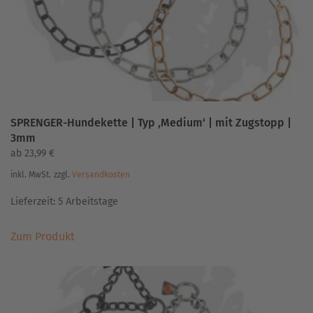
der
Produktseite
gewählt
werden
SPRENGER-Hundekette | Typ ‚Medium‘ | mit Zugstopp |
3mm
ab
23,99
€
inkl. MwSt.
zzgl.
Versandkosten
Lieferzeit:
5 Arbeitstage
Dieses
Zum Produkt
Produkt
weist
mehrere
Varianten
auf.