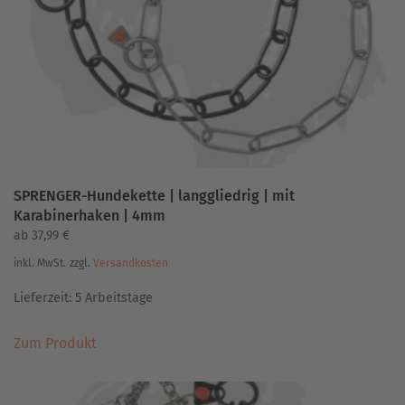
SPRENGER-Hundekette | langgliedrig | mit
Karabinerhaken | 4mm
ab
37,99
€
inkl. MwSt.
zzgl.
Versandkosten
Lieferzeit:
5 Arbeitstage
Dieses
Zum Produkt
Produkt
weist
mehrere