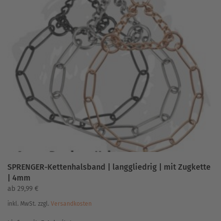
mehrere
Varianten
auf.
Die
Optionen
können
auf
der
Produktseite
gewählt
werden
SPRENGER-Kettenhalsband | langgliedrig | mit Zugkette
| 4mm
ab
29,99
€
inkl. MwSt.
zzgl.
Versandkosten