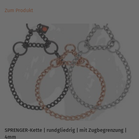
Dieses
Zum Produkt
Produkt
weist
mehrere
Varianten
auf.
Die
Optionen
können
auf
der
Produktseite
gewählt
werden
SPRENGER-Kette | rundgliedrig | mit Zugbegrenzung |
4mm