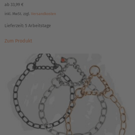
ab
33,99
€
inkl. MwSt.
zzgl.
Versandkosten
Lieferzeit:
5 Arbeitstage
Dieses
Zum Produkt
Produkt
weist
mehrere
Varianten
auf.
Die
Optionen
können
auf
der
Produktseite
gewählt
werden