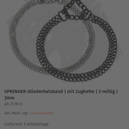
Varianten
auf.
Die
Optionen
können
auf
der
Produktseite
gewählt
werden
SPRENGER-Gliederhalsband | mit Zugkette | 2-reihig |
2mm
ab
21,99
€
inkl. MwSt.
zzgl.
Versandkosten
Lieferzeit:
5 Arbeitstage