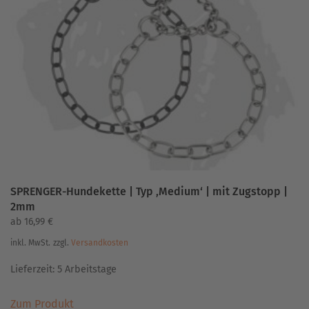
Die
Optionen
können
auf
der
Produktseite
gewählt
werden
SPRENGER-Hundekette | Typ ‚Medium‘ | mit Zugstopp |
2mm
ab
16,99
€
inkl. MwSt.
zzgl.
Versandkosten
Lieferzeit:
5 Arbeitstage
Dieses
Zum Produkt
Produkt