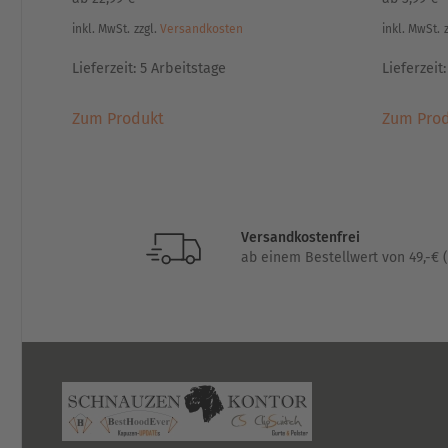
inkl. MwSt.
zzgl.
Versandkosten
inkl. MwSt.
Lieferzeit:
5 Arbeitstage
Lieferzeit
Dieses
Zum Produkt
Zum Pro
Produkt
weist
mehrere
Varianten
auf.
Versandkostenfrei
Die
ab einem Bestellwert von 49,-€ (
Optionen
können
auf
der
Produktseite
gewählt
werden