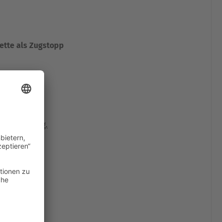
ette als Zugstopp
chen Umfang.