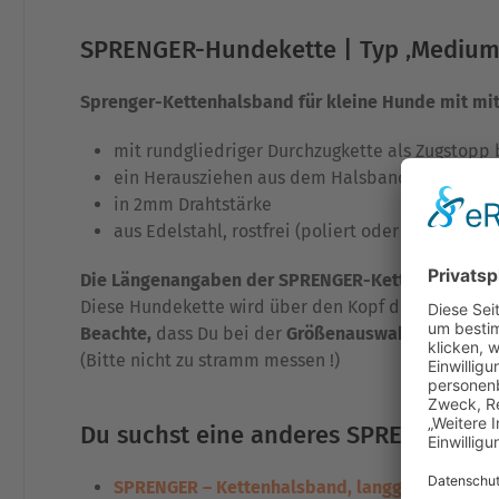
SPRENGER-Hundekette | Typ ‚Medium‘
Sprenger-Kettenhalsband für kleine Hunde mit mit
mit rundgliedriger Durchzugkette als Zugstopp
ein Herausziehen aus dem Halsband ‚im Rückwä
in 2mm Drahtstärke
aus Edelstahl, rostfrei (poliert oder in schwarz)
Die Längenangaben der SPRENGER-Kettenhalsbän
Diese Hundekette wird über den Kopf des Hundes g
Beachte,
dass Du bei der
Größenauswahl
den Kopfum
(Bitte nicht zu stramm messen !)
Du suchst eine anderes SPRENGER Ha
SPRENGER – Kettenhalsband, langgliedrig