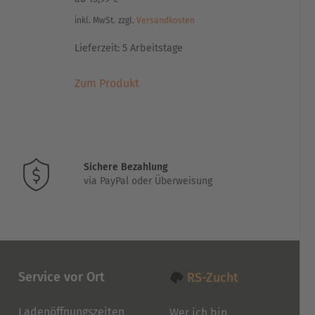
inkl. MwSt.
zzgl.
Versandkosten
Lieferzeit:
5 Arbeitstage
Dieses
Zum Produkt
Produkt
weist
mehrere
Varianten
auf.
Sichere Bezahlung
Die
via PayPal oder Überweisung
Optionen
können
auf
der
Produktseite
gewählt
Service vor Ort
RS-Zucht
werden
Ladenöffnungszeiten
Wer ich bin