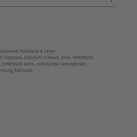
halsband
,
Halsband & Leine
it Zugstopp
,
Edelstahl schwarz
,
2mm
,
SPRENGER
,
,
SPRENGER-Kette
,
mittellange Kettenglieder
,
enzung
,
Edelstahl