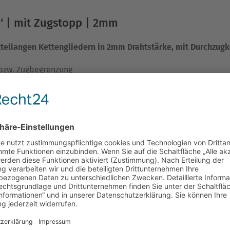
 | mit Zugstopp | 2mm
tellangen Kettengliedern in 2mm Drahtstärke, mit Durchzugk
 bzw. Zugbegrenzung
rtsgang‘ kann damit verhindert werden
der
mit Zugkette
beziehen sich immer auf den
maximal mögli
ezogen.
fang Deines Hundes an der stärksten Stelle misst.
lsband für Deinen Hund ?