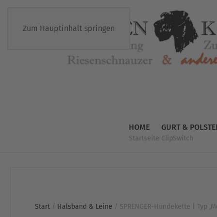
Zum Hauptinhalt springen
HOME
GURT & POLSTE
Startseite
ClipSwitch
Start
/
Halsband & Leine
/ SPRENGER-Hundekette | Typ ‚M