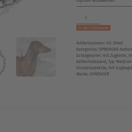
SPRENGER-
Hundekette
In den Warenkorb
|
Typ
Artikelnummer:
HS-51445
'Medium'
Kategorien:
SPRENGER-Ketten
|
Schlagwörter:
mit Zugkette
,
m
mit
Kettenhalsband
,
Typ 'Medium'
Zugstopp
Hundehalskette
,
mit Zugbegr
|
Marke:
SPRENGER
2mm
Menge