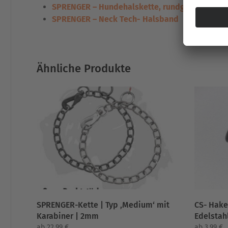
SPRENGER – Hundehalskette, rundgliedrig
SPRENGER – Neck Tech- Halsband
Ähnliche Produkte
SPRENGER-Kette | Typ ‚Medium‘ mit
CS- Hake
Karabiner | 2mm
Edelstah
ab
22,99
€
ab
3,99
€