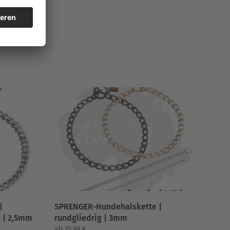
|
SPRENGER-Hundehalskette |
p | 2,5mm
rundgliedrig | 3mm
ab
15,99
€