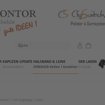
R
KAPUZEN-UPDATE
HALSBAND & LEINE
DER LADEN
BestHoodEver
SPRENGER-Ketten | Karabiner
in Stade
edium‘ | mit Zugstopp | 2mm