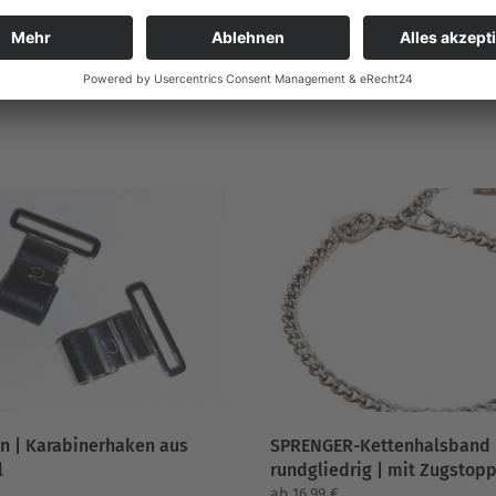
n | Karabinerhaken aus
SPRENGER-Kettenhalsband 
l
rundgliedrig | mit Zugstop
ab
16,99
€