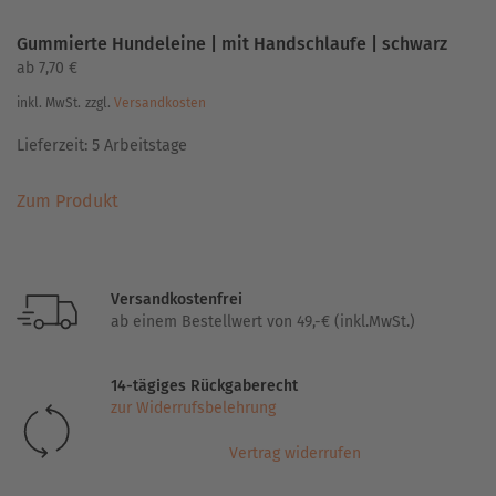
Gummierte Hundeleine | mit Handschlaufe | schwarz
ab
7,70
€
inkl. MwSt.
zzgl.
Versandkosten
Lieferzeit:
5 Arbeitstage
Dieses
Zum Produkt
Produkt
weist
mehrere
Varianten
Versandkostenfrei
auf.
ab einem Bestellwert von 49,-€ (inkl.MwSt.)
Die
Optionen
14-tägiges Rückgaberecht
können
zur Widerrufsbelehrung
auf
der
Vertrag widerrufen
Produktseite