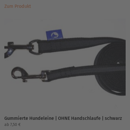
Dieses
Zum Produkt
Produkt
weist
mehrere
Varianten
auf.
Die
Optionen
können
auf
der
Produktseite
gewählt
werden
Gummierte Hundeleine | OHNE Handschlaufe | schwarz
ab
7,50
€