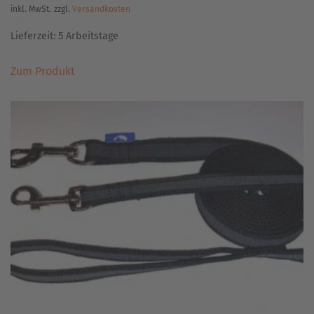
inkl. MwSt.
zzgl.
Versandkosten
Lieferzeit:
5 Arbeitstage
Dieses
Zum Produkt
Produkt
weist
mehrere
Varianten
auf.
Die
Optionen
können
auf
der
Produktseite
gewählt
werden