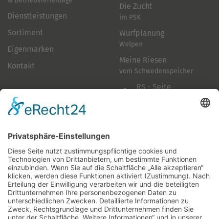
& Betriebsferientage
Die Zucht
Dienstleistungen
im PSK
Sortiment
Wurfplanung
Welpen
Eigenmarken
Meine Riesen
Kontakt
vom Schwedenspeicher
RS - Seite
auf Facebook
Folge mir
Zahlungsarten
& Vorab-Überweisung