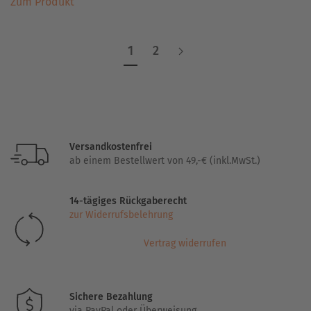
Zum Produkt
Produkt
weist
mehrere
1
2
Varianten
auf.
Die
Optionen
können
auf
Versandkostenfrei
der
ab einem Bestellwert von 49,-€ (inkl.MwSt.)
Produktseite
gewählt
14-tägiges Rückgaberecht
werden
zur Widerrufsbelehrung
Vertrag widerrufen
Sichere Bezahlung
via PayPal oder Überweisung