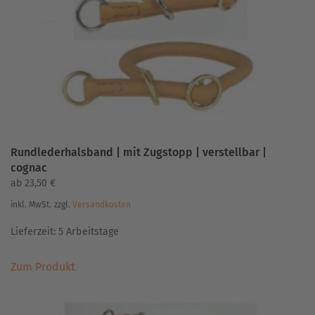
Rundlederhalsband | mit Zugstopp | verstellbar |
cognac
ab
23,50
€
inkl. MwSt.
zzgl.
Versandkosten
Lieferzeit:
5 Arbeitstage
Dieses
Zum Produkt
Produkt
weist
mehrere