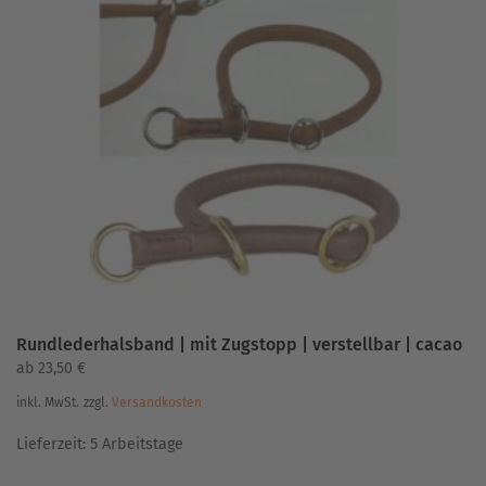
Varianten
auf.
Die
Optionen
können
auf
der
Produktseite
gewählt
werden
Rundlederhalsband | mit Zugstopp | verstellbar | cacao
ab
23,50
€
inkl. MwSt.
zzgl.
Versandkosten
Lieferzeit:
5 Arbeitstage
Dieses