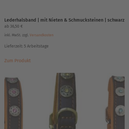
Lederhalsband | mit Nieten & Schmucksteinen | schwarz
ab
36,50
€
inkl. MwSt.
zzgl.
Versandkosten
Lieferzeit:
5 Arbeitstage
Dieses
Zum Produkt
Produkt
weist
mehrere
Varianten
auf.
Die
Optionen
können
auf
der