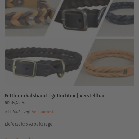
auf.
Die
Optionen
können
auf
der
Produktseite
gewählt
werden
Fettlederhalsband | geflochten | verstellbar
ab
34,50
€
inkl. MwSt.
zzgl.
Versandkosten
Lieferzeit:
5 Arbeitstage
Dieses