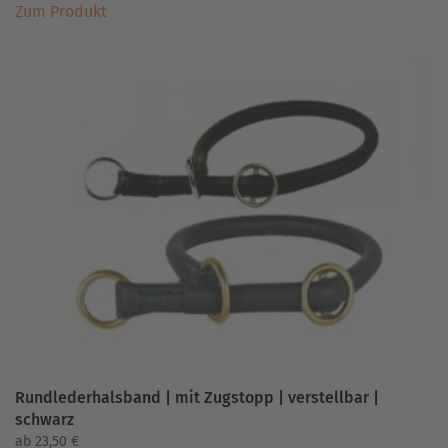
Zum Produkt
Produkt
weist
mehrere
Varianten
auf.
Die
Optionen
können
auf
der
Produktseite
gewählt
werden
Rundlederhalsband | mit Zugstopp | verstellbar |
schwarz
ab
23,50
€