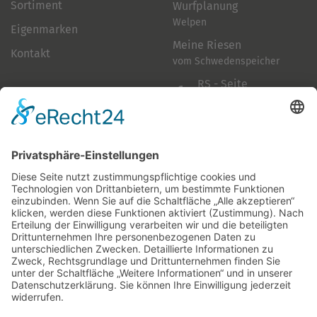
Sortiment
Wurfplanung
Welpen
Eigenmarken
Meine Riesen
Kontakt
vom Schwedenspeicher
RS - Seite
auf Facebook
Folge mir
Zahlungsarten
& Vorab-Überweisung
Alle Preise inkl. gesetzl. Mehrwertsteuer zzgl.
Versandkosten
,
wenn nicht anders beschrieben