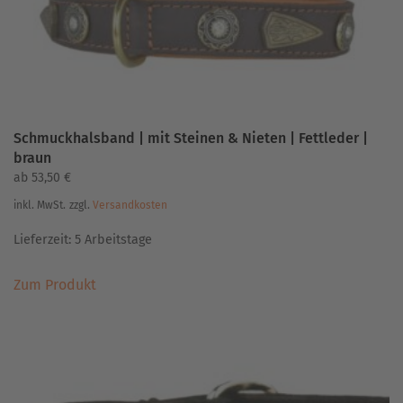
Produktseite
gewählt
werden
Schmuckhalsband | mit Steinen & Nieten | Fettleder |
braun
ab
53,50
€
inkl. MwSt.
zzgl.
Versandkosten
Lieferzeit:
5 Arbeitstage
Dieses
Zum Produkt
Produkt
weist
mehrere
Varianten
auf.
Die