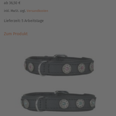
ab
36,50
€
inkl. MwSt.
zzgl.
Versandkosten
Lieferzeit:
5 Arbeitstage
Dieses
Zum Produkt
Produkt
weist
mehrere
Varianten
auf.
Die
Optionen
können
auf
der
Produktseite
gewählt
werden