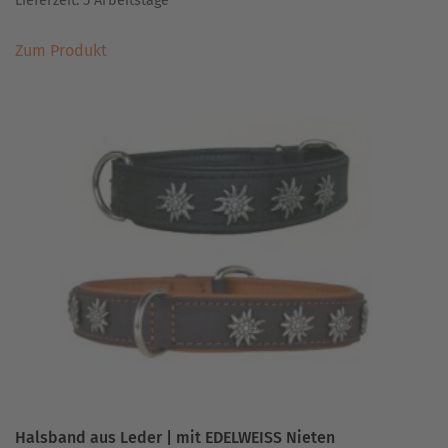
Lieferzeit:
5 Arbeitstage
Dieses
Zum Produkt
Produkt
weist
mehrere
Varianten
auf.
Die
Optionen
können
auf
der
Produktseite
gewählt
werden
Halsband aus Leder | mit EDELWEISS Nieten