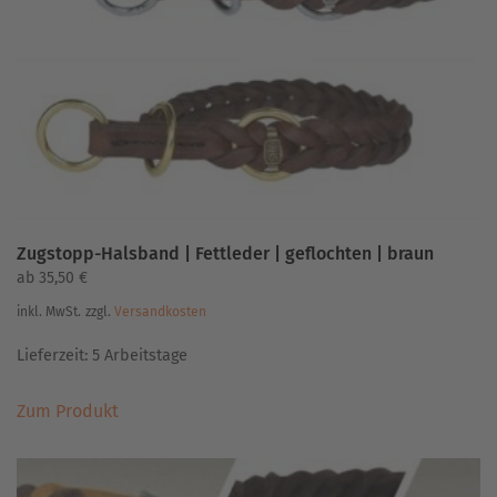
können
auf
der
Produktseite
gewählt
werden
Zugstopp-Halsband | Fettleder | geflochten | braun
ab
35,50
€
inkl. MwSt.
zzgl.
Versandkosten
Lieferzeit:
5 Arbeitstage
Dieses
Zum Produkt
Produkt
weist
mehrere
Varianten