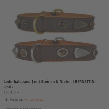
Varianten
auf.
Die
Optionen
können
auf
der
Produktseite
gewählt
werden
Lederhalsband | mit Steinen & Nieten | BERNSTEIN-
Optik
ab
63,50
€
inkl. MwSt.
zzgl.
Versandkosten