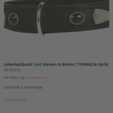
Optionen
können
auf
der
Produktseite
gewählt
werden
Lederhalsband | mit Steinen & Nieten | TURMALIN-Optik
ab
63,50
€
inkl. MwSt.
zzgl.
Versandkosten
Lieferzeit:
5 Arbeitstage
Dieses
Zum Produkt
Produkt
weist
mehrere