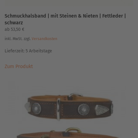
Schmuckhalsband | mit Steinen & Nieten | Fettleder |
schwarz
ab
53,50
€
inkl. MwSt.
zzgl.
Versandkosten
Lieferzeit:
5 Arbeitstage
Dieses
Zum Produkt
Produkt
weist
mehrere
Varianten
auf.
Die
Optionen
können
auf
der