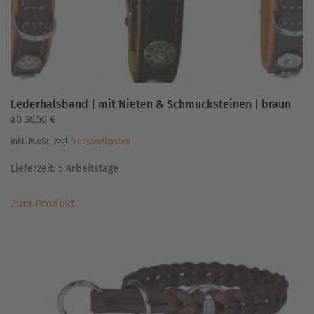
Produktseite
gewählt
werden
Lederhalsband | mit Nieten & Schmucksteinen | braun
ab
36,50
€
inkl. MwSt.
zzgl.
Versandkosten
Lieferzeit:
5 Arbeitstage
Dieses
Zum Produkt
Produkt
weist
mehrere
Varianten
auf.
Die
Optionen