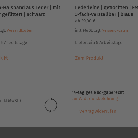
-Halsband aus Leder | mit
Lederleine | geflochten | Fe
 gefüttert | schwarz
3-fach-verstellbar | braun
ab
39,00
€
zzgl.
Versandkosten
inkl. MwSt.
zzgl.
Versandkosten
:
5 Arbeitstage
Lieferzeit:
5 Arbeitstage
Dieses
Dieses
dukt
Zum Produkt
Produkt
Produkt
weist
weist
mehrere
mehrere
Varianten
Varianten
auf.
auf.
14-tägiges Rückgaberecht
Die
Die
zur Widerrufsbelehrung
inkl.MwSt.)
Optionen
Optionen
können
können
Vertrag widerrufen
auf
auf
der
der
Produktseite
Produktseite