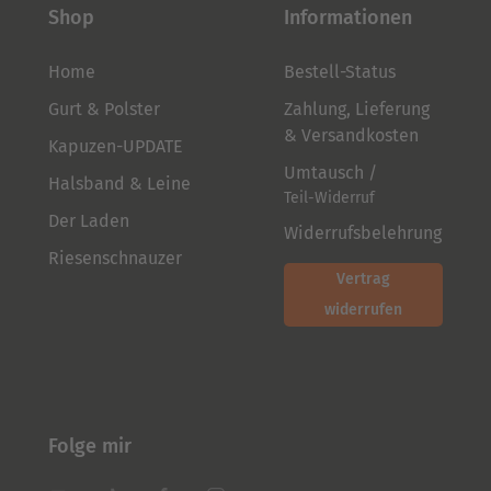
gewählt
gewählt
Shop
Informationen
werden
werden
Home
Bestell-Status
Gurt & Polster
Zahlung, Lieferung
& Versandkosten
Kapuzen-UPDATE
Umtausch /
Halsband & Leine
Teil-Widerruf
Der Laden
Widerrufsbelehrung
Riesenschnauzer
Vertrag
widerrufen
Folge mir