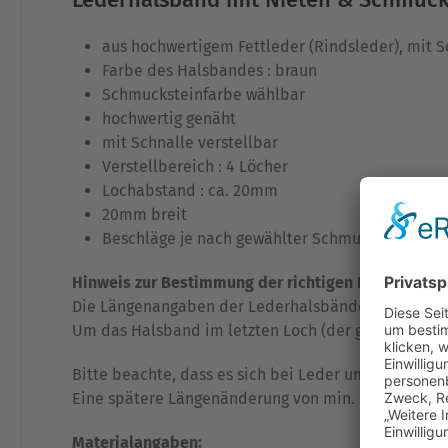
aus hochwertigem Fettleder (Rindsleder), mit So
Farbe des Halsbandes : braun
Schmucksteinfarbe wählbar
hochwertig genäht
mit Schnalle verstellbar
Verstellbereich : 4 Löcher
Lochabstand : ca. 20mm
20mm breit
Beschläge je nach gewählter Schmuckteinfarbe
Hinweis zur Bestimmung der richtigen Halsbandlän
Die Längenangaben der Lederhalsbänder mit Schnal
Um das Halsband im letzten Loch (der größtmögliche
Bitte beachte, dass es sich bei Leder um ein Naturp
Eine spätere Längenänderung von min. +2cm ist den
Materialangaben: