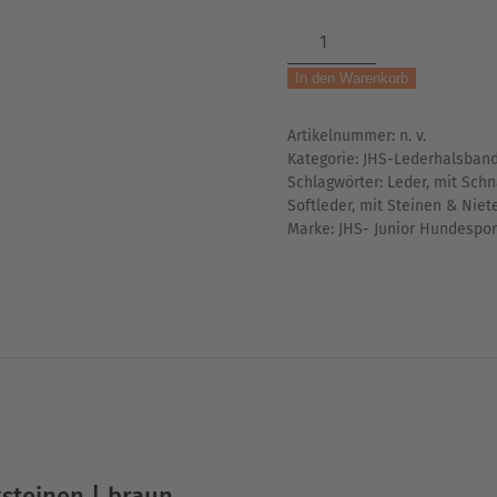
Lederhalsband
|
In den Warenkorb
mit
Nieten
Artikelnummer:
n. v.
&
Kategorie:
JHS-Lederhalsban
Schmucksteinen
Schlagwörter:
Leder
,
mit Schn
|
Softleder
,
mit Steinen & Niet
braun
Marke:
JHS- Junior Hundespor
Menge
steinen | braun