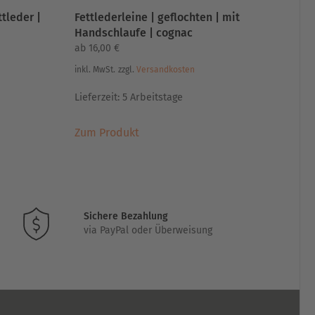
ttleder |
Fettlederleine | geflochten | mit
Handschlaufe | cognac
ab
16,00
€
inkl. MwSt.
zzgl.
Versandkosten
Lieferzeit:
5 Arbeitstage
Dieses
Zum Produkt
Produkt
weist
mehrere
Varianten
auf.
Sichere Bezahlung
Die
via PayPal oder Überweisung
Optionen
können
auf
der
Produktseite