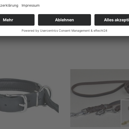
schließlich von Rindern, die zur Fleischgewinnung geschlacht
en Gerbstoffen ausgegerbt (mit Vegetabil Gerbstoff)
derleine
zu Deinem Halsband
!