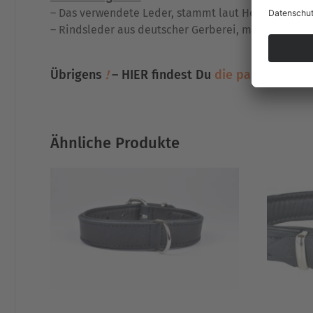
– Das verwendete Leder, stammt laut Hersteller aus
– Rindsleder aus deutscher Gerberei, mit pflanzlich
Übrigens
!
– HIER findest Du
die passende Le
Ähnliche Produkte