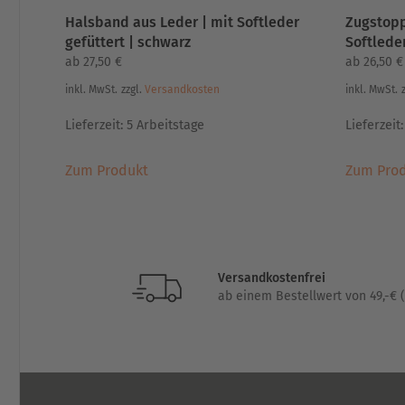
Halsband aus Leder | mit Softleder
Zugstopp
gefüttert | schwarz
Softleder
ab
27,50
€
ab
26,50
€
inkl. MwSt.
zzgl.
Versandkosten
inkl. MwSt.
Lieferzeit:
5 Arbeitstage
Lieferzeit
Dieses
Zum Produkt
Zum Pro
Produkt
weist
mehrere
Varianten
auf.
Versandkostenfrei
Die
ab einem Bestellwert von 49,-€ (
Optionen
können
auf
der
Produktseite