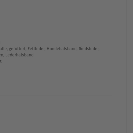
d
alle
,
gefüttert
,
Fettleder
,
Hundehalsband
,
Rindsleder
,
en
,
Lederhalsband
t