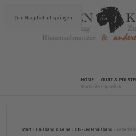
Zum Hauptinhalt springen
HOME
GURT & POLSTE
Startseite
ClipSwitch
Start
/
Halsband & Leine
/
JHS-Lederhalsband
/ Lederhals