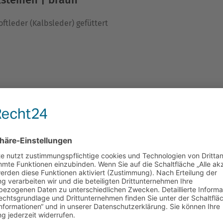
ftleder (Kalbsleder) gefüttert
 aus verchromtem Stahl oder Messing
ge :
le beziehen sich immer auf die Gesamtlänge des Halsbandes 
n Einstellung) schließen zu können, ziehe bitte
5cm
der gew
rodukt handelt, welches unter stetiger Zuglast etwas nachgibt
 Materialeigenschaften geschuldet.