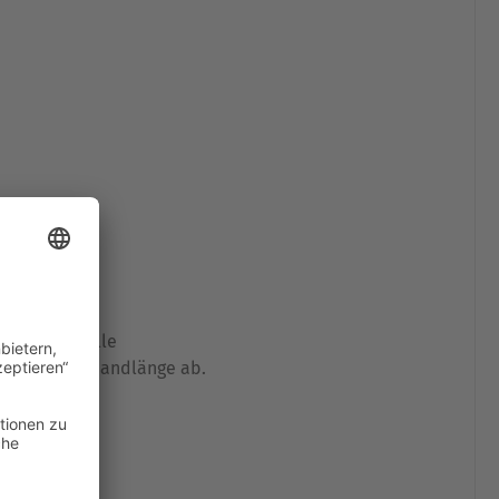
inkl. Schnalle
ählten Halsbandlänge ab.
.