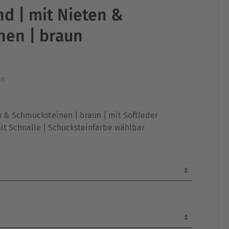
d | mit Nieten &
nen | braun
en
 & Schmucksteinen | braun | mit Softleder
mit Schnalle | Schucksteinfarbe wählbar