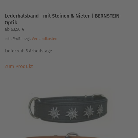
Lederhalsband | mit Steinen & Nieten | BERNSTEIN-
Optik
ab
63,50
€
inkl. MwSt.
zzgl.
Versandkosten
Lieferzeit:
5 Arbeitstage
Dieses
Zum Produkt
Produkt
weist
mehrere
Varianten
auf.
Die
Optionen
können
auf
der