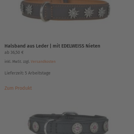
Produktseite
gewählt
werden
Halsband aus Leder | mit EDELWEISS Nieten
ab
36,50
€
inkl. MwSt.
zzgl.
Versandkosten
Lieferzeit:
5 Arbeitstage
Dieses
Zum Produkt
Produkt
weist
mehrere
Varianten
auf.
Die
Optionen