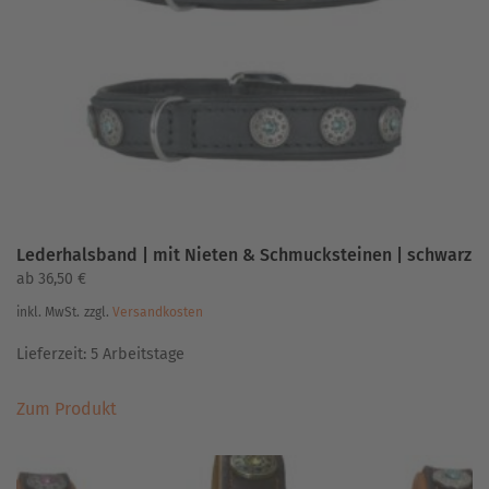
können
auf
der
Produktseite
gewählt
werden
Lederhalsband | mit Nieten & Schmucksteinen | schwarz
ab
36,50
€
inkl. MwSt.
zzgl.
Versandkosten
Lieferzeit:
5 Arbeitstage
Dieses
Zum Produkt
Produkt
weist
mehrere