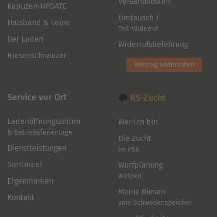
Versandkosten
Kapuzen-UPDATE
Umtausch /
Halsband & Leine
Teil-Widerruf
Der Laden
Widerrufsbelehrung
Riesenschnauzer
Vertrag widerrufen
Service vor Ort
RS-Zucht
Ladenöffnungszeiten
Wer ich bin
& Betriebsferientage
Die Zucht
Dienstleistungen
im PSK
Sortiment
Wurfplanung
Welpen
Eigenmarken
Meine Riesen
Kontakt
vom Schwedenspeicher