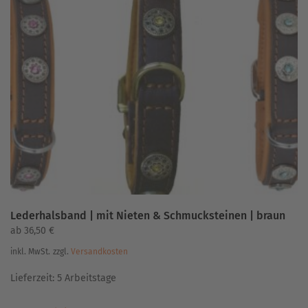
Varianten
auf.
Die
Optionen
können
auf
der
Produktseite
gewählt
werden
Lederhalsband | mit Nieten & Schmucksteinen | braun
ab
36,50
€
inkl. MwSt.
zzgl.
Versandkosten
Lieferzeit:
5 Arbeitstage
Dieses