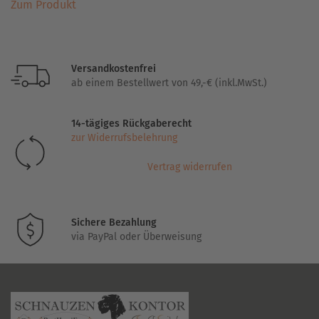
Zum Produkt
Produkt
weist
mehrere
Varianten
Versandkostenfrei
auf.
ab einem Bestellwert von 49,-€ (inkl.MwSt.)
Die
Optionen
14-tägiges Rückgaberecht
können
zur Widerrufsbelehrung
auf
der
Vertrag widerrufen
Produktseite
gewählt
werden
Sichere Bezahlung
via PayPal oder Überweisung