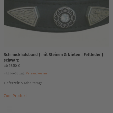
Schmuckhalsband | mit Steinen & Nieten | Fettleder |
schwarz
ab
53,50
€
inkl. MwSt.
zzgl.
Versandkosten
Lieferzeit:
5 Arbeitstage
Dieses
Zum Produkt
Produkt
weist
mehrere