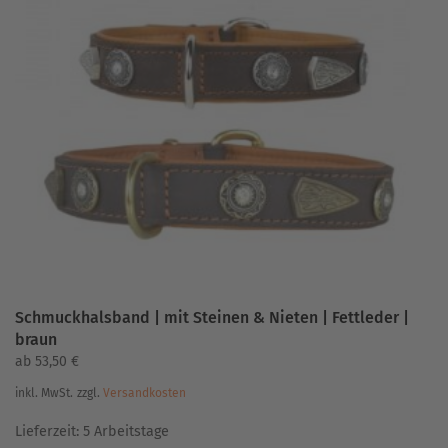
Varianten
auf.
Die
Optionen
können
auf
der
Produktseite
gewählt
werden
Schmuckhalsband | mit Steinen & Nieten | Fettleder |
braun
ab
53,50
€
inkl. MwSt.
zzgl.
Versandkosten
Lieferzeit:
5 Arbeitstage