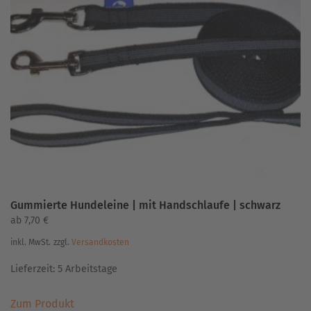
auf.
Die
Optionen
können
auf
der
Produktseite
gewählt
werden
Gummierte Hundeleine | mit Handschlaufe | schwarz
ab
7,70
€
inkl. MwSt.
zzgl.
Versandkosten
Lieferzeit:
5 Arbeitstage
Dieses
Zum Produkt
Produkt