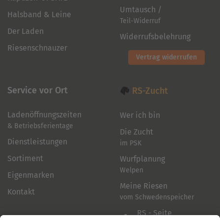
Umtausch /
Halsband & Leine
Teil-Widerruf
Der Laden
Widerrufsbelehrung
Riesenschnauzer
Vertrag widerrufen
Service vor Ort
RS-Zucht
Ladenöffnungszeiten
Wer ich bin
& Betriebsferientage
Die Zucht
Dienstleistungen
im PSK
Sortiment
Wurfplanung
Welpen
Eigenmarken
Meine Riesen
Kontakt
vom Schwedenspeicher
RS - Seite