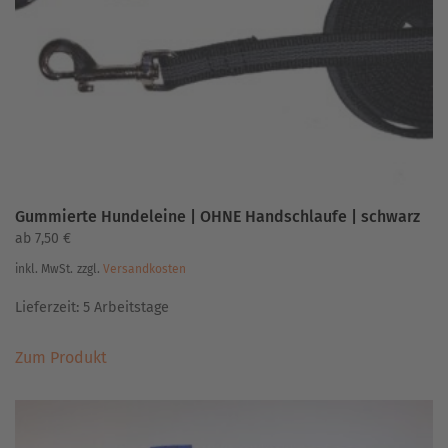
Gummierte Hundeleine | OHNE Handschlaufe | schwarz
ab
7,50
€
inkl. MwSt.
zzgl.
Versandkosten
Lieferzeit:
5 Arbeitstage
Dieses
Zum Produkt
Produkt
weist
mehrere
Varianten