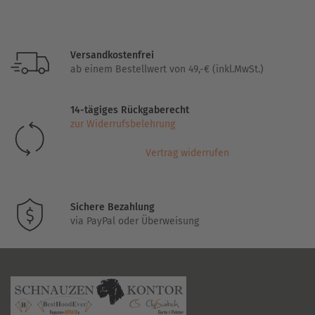
weist
mehrere
Varianten
Versandkostenfrei
auf.
ab einem Bestellwert von 49,-€ (inkl.MwSt.)
Die
Optionen
14-tägiges Rückgaberecht
können
zur Widerrufsbelehrung
auf
der
Vertrag widerrufen
Produktseite
gewählt
werden
Sichere Bezahlung
via PayPal oder Überweisung