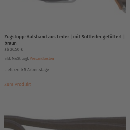
gewählt
werden
Zugstopp-Halsband aus Leder | mit Softleder gefüttert |
braun
ab
26,50
€
inkl. MwSt.
zzgl.
Versandkosten
Lieferzeit:
5 Arbeitstage
Dieses
Zum Produkt
Produkt
weist
mehrere
Varianten
auf.
Die
Optionen