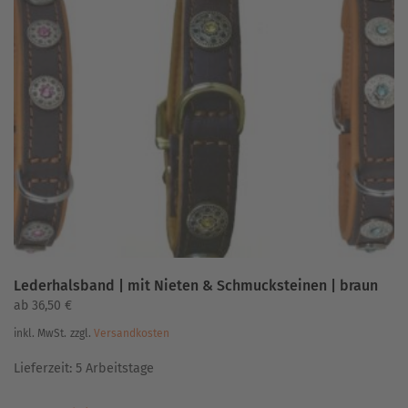
Varianten
auf.
Die
Optionen
können
auf
der
Produktseite
gewählt
werden
Lederhalsband | mit Nieten & Schmucksteinen | braun
ab
36,50
€
inkl. MwSt.
zzgl.
Versandkosten
Lieferzeit:
5 Arbeitstage
Dieses