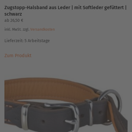
Zugstopp-Halsband aus Leder | mit Softleder gefüttert |
schwarz
ab
26,50
€
inkl. MwSt.
zzgl.
Versandkosten
Lieferzeit:
5 Arbeitstage
Dieses
Zum Produkt
Produkt
weist
mehrere
Varianten
auf.
Die
Optionen
können
auf
der
Produktseite