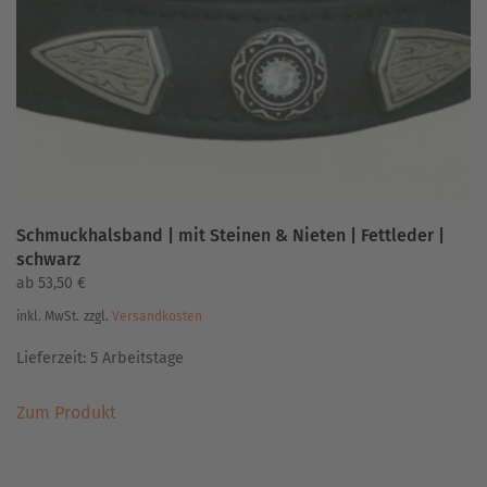
Schmuckhalsband | mit Steinen & Nieten | Fettleder |
schwarz
ab
53,50
€
inkl. MwSt.
zzgl.
Versandkosten
Lieferzeit:
5 Arbeitstage
Dieses
Zum Produkt
Produkt
weist
mehrere