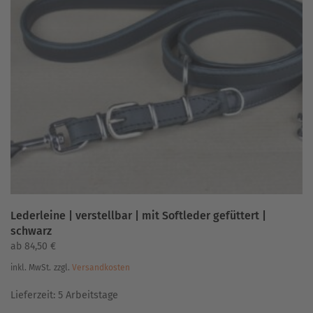
auf.
Die
Optionen
können
auf
der
Produktseite
gewählt
werden
Lederleine | verstellbar | mit Softleder gefüttert |
schwarz
ab
84,50
€
inkl. MwSt.
zzgl.
Versandkosten
Lieferzeit:
5 Arbeitstage