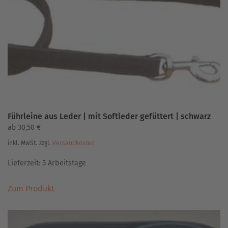
können
auf
der
Produktseite
gewählt
werden
Führleine aus Leder | mit Softleder gefüttert | schwarz
ab
30,50
€
inkl. MwSt.
zzgl.
Versandkosten
Lieferzeit:
5 Arbeitstage
Dieses
Zum Produkt
Produkt
weist
mehrere
Varianten