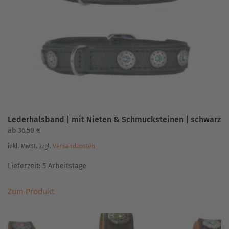
können
auf
der
Produktseite
gewählt
werden
Lederhalsband | mit Nieten & Schmucksteinen | schwarz
ab
36,50
€
inkl. MwSt.
zzgl.
Versandkosten
Lieferzeit:
5 Arbeitstage
Dieses
Zum Produkt
Produkt
weist
mehrere