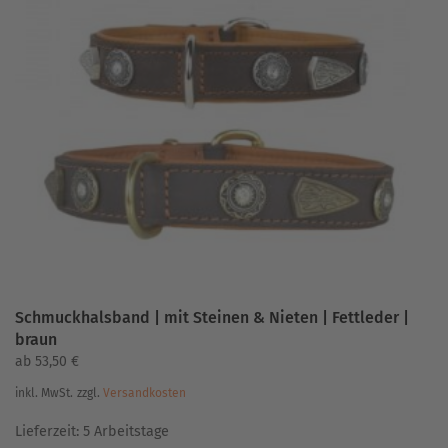
Varianten
auf.
Die
Optionen
können
auf
der
Produktseite
gewählt
werden
Schmuckhalsband | mit Steinen & Nieten | Fettleder |
braun
ab
53,50
€
inkl. MwSt.
zzgl.
Versandkosten
Lieferzeit:
5 Arbeitstage