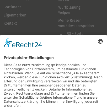
Sortiment
Wurfplanung
Welpen
Eigenmarken
Meine Riesen
Kontakt
vom Schwedenspeicher
RS - Seite
auf Facebook
Folge mir
Zahlungsarten
& Vorab-Überweisung
Alle Preise inkl. gesetzl. Mehrwertsteuer zzgl.
Versandkosten
,