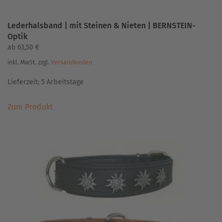
Lederhalsband | mit Steinen & Nieten | BERNSTEIN-
Optik
ab
63,50
€
inkl. MwSt.
zzgl.
Versandkosten
Lieferzeit:
5 Arbeitstage
Dieses
Zum Produkt
Produkt
weist
mehrere
Varianten
auf.
Die
Optionen
können
auf
der