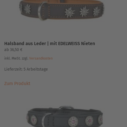
Produktseite
gewählt
werden
Halsband aus Leder | mit EDELWEISS Nieten
ab
36,50
€
inkl. MwSt.
zzgl.
Versandkosten
Lieferzeit:
5 Arbeitstage
Dieses
Zum Produkt
Produkt
weist
mehrere
Varianten
auf.
Die
Optionen