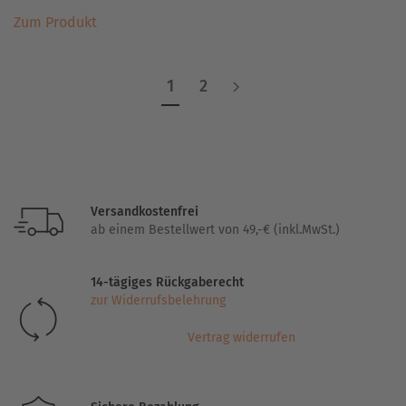
Dieses
Zum Produkt
Produkt
weist
mehrere
1
2
Varianten
auf.
Die
Optionen
können
auf
Versandkostenfrei
der
ab einem Bestellwert von 49,-€ (inkl.MwSt.)
Produktseite
gewählt
14-tägiges Rückgaberecht
werden
zur Widerrufsbelehrung
Vertrag widerrufen