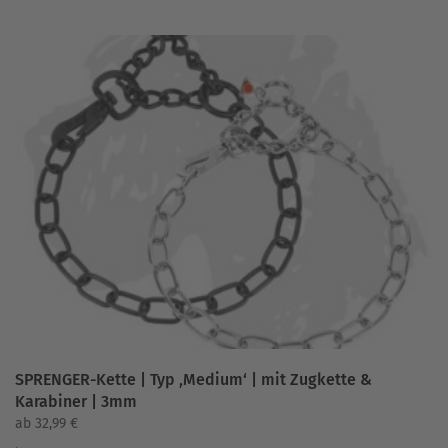
weist
mehrere
Varianten
auf.
Die
Optionen
können
auf
der
Produktseite
gewählt
werden
SPRENGER-Kette | Typ ‚Medium‘ | mit Zugkette &
Karabiner | 3mm
ab
32,99
€