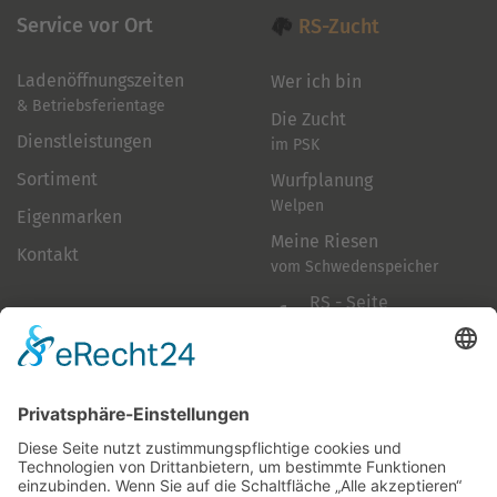
Service vor Ort
RS-Zucht
Ladenöffnungszeiten
Wer ich bin
& Betriebsferientage
Die Zucht
Dienstleistungen
im PSK
Sortiment
Wurfplanung
Welpen
Eigenmarken
Meine Riesen
Kontakt
vom Schwedenspeicher
RS - Seite
auf Facebook
Folge mir