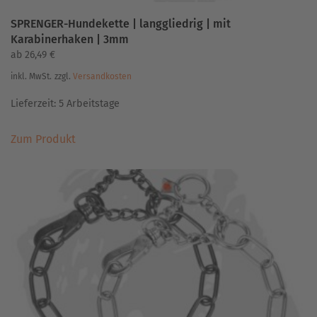
SPRENGER-Hundekette | langgliedrig | mit
Karabinerhaken | 3mm
ab
26,49
€
inkl. MwSt.
zzgl.
Versandkosten
Lieferzeit:
5 Arbeitstage
Dieses
Zum Produkt
Produkt
weist
mehrere
Varianten
auf.
Die
Optionen
können
auf
der
Produktseite