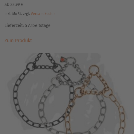
ab
33,99
€
inkl. MwSt.
zzgl.
Versandkosten
Lieferzeit:
5 Arbeitstage
Dieses
Zum Produkt
Produkt
weist
mehrere
Varianten
auf.
Die
Optionen
können
auf
der
Produktseite
gewählt
werden