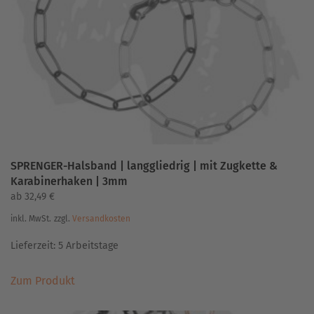
können
auf
der
Produktseite
gewählt
werden
SPRENGER-Halsband | langgliedrig | mit Zugkette &
Karabinerhaken | 3mm
ab
32,49
€
inkl. MwSt.
zzgl.
Versandkosten
Lieferzeit:
5 Arbeitstage
Dieses
Zum Produkt
Produkt
weist