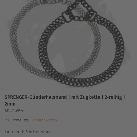
Varianten
auf.
Die
Optionen
können
auf
der
Produktseite
gewählt
werden
SPRENGER-Gliederhalsband | mit Zugkette | 2-reihig |
2mm
ab
21,99
€
inkl. MwSt.
zzgl.
Versandkosten
Lieferzeit:
5 Arbeitstage