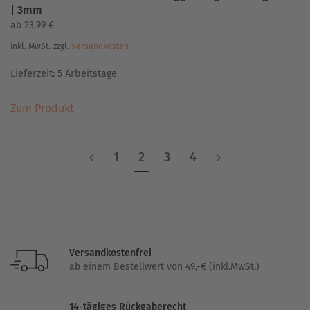
| 3mm
ab
23,99
€
inkl. MwSt.
zzgl.
Versandkosten
Lieferzeit:
5 Arbeitstage
Dieses
Zum Produkt
Produkt
weist
mehrere
1
2
3
4
Varianten
auf.
Die
Optionen
können
auf
Versandkostenfrei
der
ab einem Bestellwert von 49,-€ (inkl.MwSt.)
Produktseite
gewählt
14-tägiges Rückgaberecht
werden