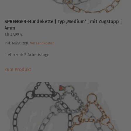
SPRENGER-Hundekette | Typ ‚Medium‘ | mit Zugstopp |
4mm
ab
37,99
€
inkl. MwSt.
zzgl.
Versandkosten
Lieferzeit:
5 Arbeitstage
Dieses
Zum Produkt
Produkt
weist
mehrere
Varianten
auf.
Die
Optionen
können
auf