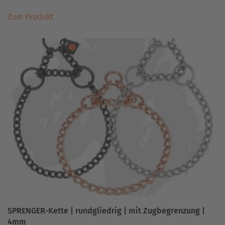
Dieses
Zum Produkt
Produkt
weist
mehrere
Varianten
auf.
Die
Optionen
können
auf
der
Produktseite
gewählt
werden
SPRENGER-Kette | rundgliedrig | mit Zugbegrenzung |
4mm