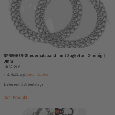
SPRENGER-Gliederhalsband | mit Zugkette | 2-reihig |
3mm
ab
32,99
€
inkl. MwSt.
zzgl.
Versandkosten
Lieferzeit:
5 Arbeitstage
Dieses
Zum Produkt
Produkt
weist
mehrere