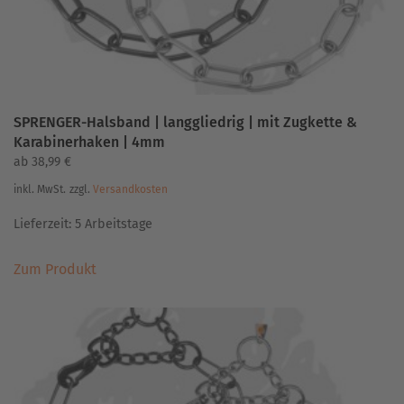
gewählt
werden
SPRENGER-Halsband | langgliedrig | mit Zugkette &
Karabinerhaken | 4mm
ab
38,99
€
inkl. MwSt.
zzgl.
Versandkosten
Lieferzeit:
5 Arbeitstage
Dieses
Zum Produkt
Produkt
weist
mehrere
Varianten
auf.
Die
Optionen