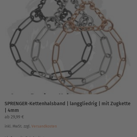
mehrere
Varianten
auf.
Die
Optionen
können
auf
der
Produktseite
gewählt
werden
SPRENGER-Kettenhalsband | langgliedrig | mit Zugkette
| 4mm
ab
29,99
€
inkl. MwSt.
zzgl.
Versandkosten