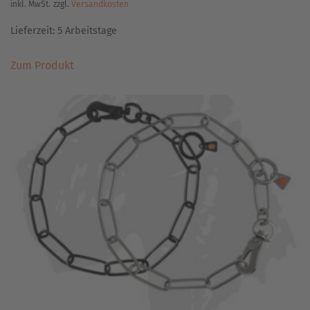
inkl. MwSt.
zzgl.
Versandkosten
Lieferzeit:
5 Arbeitstage
Dieses
Zum Produkt
Produkt
weist
mehrere
Varianten
auf.
Die
Optionen
können
auf
der
Produktseite
gewählt
werden