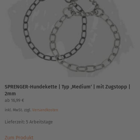
Die
Optionen
können
auf
der
Produktseite
gewählt
werden
SPRENGER-Hundekette | Typ ‚Medium‘ | mit Zugstopp |
2mm
ab
16,99
€
inkl. MwSt.
zzgl.
Versandkosten
Lieferzeit:
5 Arbeitstage
Dieses
Zum Produkt
Produkt